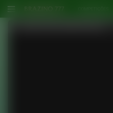
COMPETIÇÕES
40 BULKY FRUITS GOLDEN COINS LINK