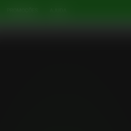
PROMOÇÕES
AJUDA