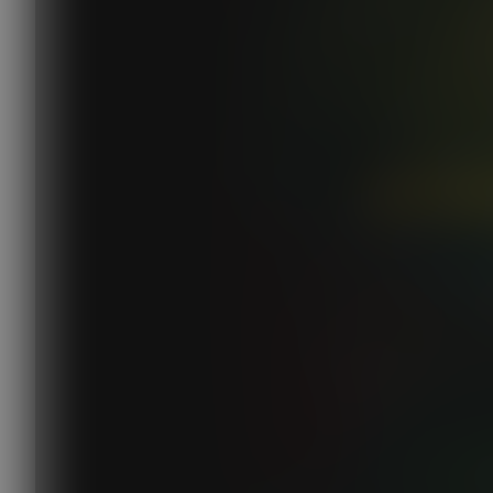
INFELIZME