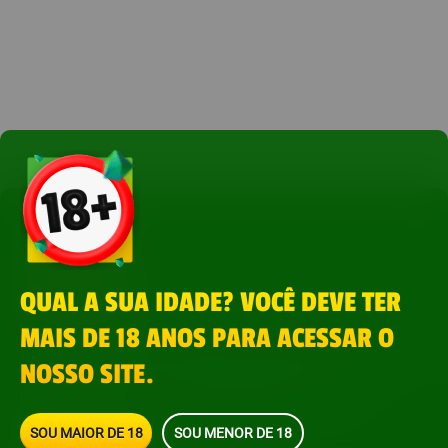
Inicie a rodada e acompanhe os rolos ou o sistema de
pagamento informado.
Confira o resultado e os recursos aplicados antes de iniciar uma
nova rodada.
Recursos como rodadas grátis e jogo bônus fazem parte da
configuração confirmada; o funcionamento de cada um deve ser
interpretado conforme as regras da partida.
DIGGING FOR WILDS - FAQ
Qual é o RTP de Digging for Wilds?
O RTP base de Digging for Wilds é de 96,04%. Esse percentual é
QUAL A SUA IDADE? VOCÊ DEVE TER
teórico e não garante resultados individuais.
MAIS DE 18 ANOS PARA ACESSAR O
Qual é o ganho máximo de Digging for Wilds?
Usamos cookies para melhorar sua experiência. Ao
NOSSO SITE.
O ganho máximo técnico informado é de 20.196x o valor da aposta.
usar o Brazino777, você aceita nossos cookies. Veja
nossos
Termos e Condições
para mais.
Esse limite não representa garantia de resultado.
Quem fornece Digging for Wilds?
SOU MAIOR DE 18
SOU MENOR DE 18
Menu
Slot
Ao Vivo
Crash
OK