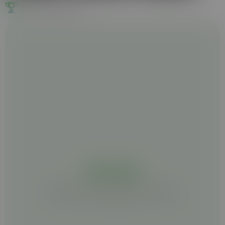
ÚLTIMOS GANHOS
NÃO HÁ DADOS
ESPERA ALGUNS SEGUNDOS POR FAVOR