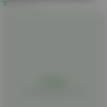
ÚLTIMOS GANHOS
NÃO HÁ DADOS
ESPERA ALGUNS SEGUNDOS POR FAVOR