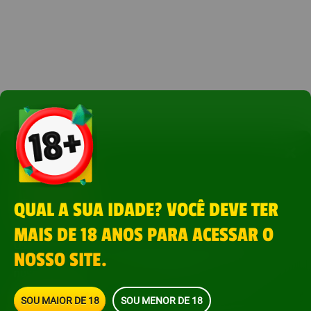
Inicie a rodada para gerar uma nova combinação na grade.
Observe o sistema de pagamento e as combinações formadas.
Acompanhe apenas os recursos especiais confirmados na
tabela.
Defina limites de tempo e gasto para manter uma experiência
responsável.
Quando a mecânica Avalanche ou Cascading está presente, novas
sequências podem ocorrer conforme as regras do próprio jogo, sem
garantir resultados específicos.
GONZO'S QUEST II: RETURN TO EL DORADO - FAQ
QUAL A SUA IDADE? VOCÊ DEVE TER
Qual é o RTP de Gonzo's Quest II: Return to El Dorado?
MAIS DE 18 ANOS PARA ACESSAR O
O RTP confirmado é de 96,06%. Esse percentual é teórico, calculado
Usamos cookies para melhorar sua experiência. Ao
ao longo de muitas rodadas, e não garante resultados individuais.
NOSSO SITE.
usar o Brazino777, você aceita nossos cookies. Veja
nossos
Termos e Condições
para mais.
Qual é o ganho máximo de Gonzo's Quest II: Return to El Dorado?
O limite técnico informado é de 15.825x o valor da aposta. Esse
SOU MAIOR DE 18
SOU MENOR DE 18
Menu
Slot
Ao Vivo
Crash
OK