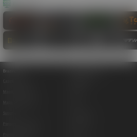
PROVEDORES
Brazino 777
Jogos De Cassino
Cassino Ao Vivo
Esporte Bet
Mapa Do Site XML
Live Bet
Mapa Do Site HTML
Slots
Suporte
Jogos Crash
Perguntas Frequentes
Novos Jogos
Promoções E Bônus
Bingo