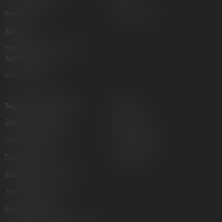
Reclamações
Jogos De Mesa
Afiliados
Portal De Comunicação Com
Autoridades
Nossos Contatos
Segurança E Privacidade
Ao Vivo
Termos E Condições
Roleta Ao Vivo
Política Da Privacidade
Blackjack Ao Vivo
Política De Bônus
Poker Ao Vivo
Betting Termos E Condições
Jogo Responsável
Conheça Seus Limites