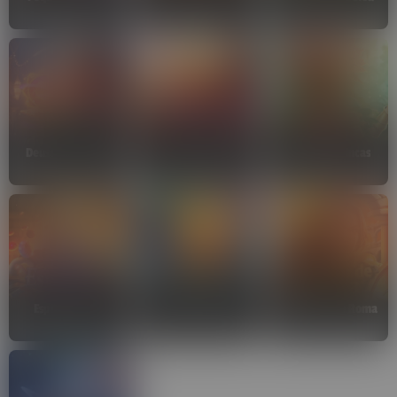
FA CHAI
FA CHAI
FA CHAI
Deusa Da Fortuna
Febre de Fênix
Rainha Dos Incas
FA CHAI
FA CHAI
FA CHAI
Espada do Rei
Fúria Elementar
Gladiatriz De Roma
FA CHAI
FA CHAI
FA CHAI