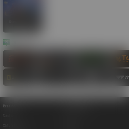
Rumo A Riqueza
FA CHAI
PROVIDERS
Brazino 777
Casino Games
Casino
Bet
XML Sitemap
Live Bet