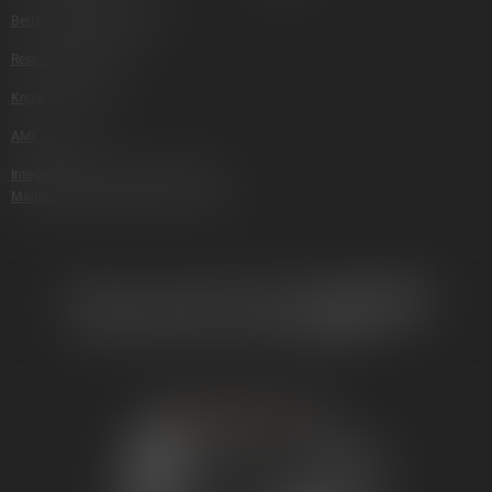
Betting Terms&Conditions
Responsible Gaming
Know Your Limits
AML Policy
Integrity And Prevention Of Earnings
Manipulation And Other Fraud Policy