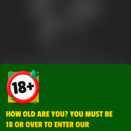
18+. The Ministry of Finance warns: Betting is not an investment. Play responsibly.
Excessive
gambling can lead to financial losses and negatively affect your mental health. Bet for
entertainment only and always stay within your limits. Visit our
Responsible Gaming
section to
learn about the protection tools available to help you stay in control. The use of funds from
Bolsa
Família, BPC (Continuous Cash Benefit)
, or any other social assistance program to place fixed-
odds bets is prohibited.
FUTURAS APOSTAS LTDA, sociedade limitada constituída sob as leis da República Federativa do
Brasil, devidamente licenciada para operar a modalidade lotérica de apostas de quota fixa no Brasil,
nas temáticas esportiva e jogos on-line conjuntamente, pela Secretaria de Prêmios e Apostas do
Ministério da Fazenda por meio da Portaria SPA/MF nº 466/2025, publicada em 11 de março de
2025 no Diário Oficial da República Federativa do Brasil, Edição 47, Seção 1, Página 32
HOW OLD ARE YOU? YOU MUST BE
18 OR OVER TO ENTER OUR
We use cookies to improve your experience. By using