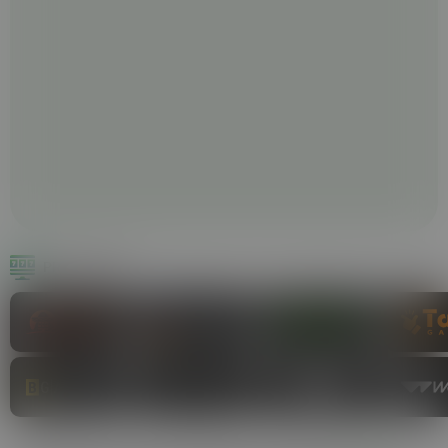
PROVEDORES