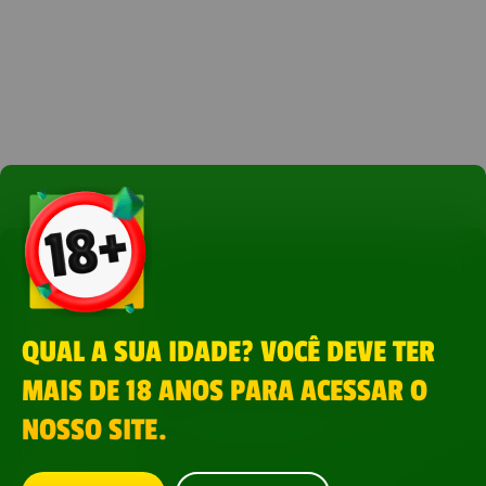
Inicie a rodada e acompanhe o resultado no layout de 5x3.
Confira as combinações nas 10 linhas de pagamento e os
recursos ativados.
Recursos como Bonus Game, Bonus symbols e Hold and Win fazem
parte da configuração confirmada do jogo e devem ser consultados
nas regras para verificar suas condições.
10 CELESTIAL FRUITS - FAQ
Qual é o RTP de 10 Celestial Fruits?
O RTP teórico informado de 10 Celestial Fruits é de 95,52%. A
porcentagem pode variar conforme a configuração disponível. Esse
dado representa uma estimativa estatística de longo prazo e não
garante resultados individuais.
QUAL A SUA IDADE? VOCÊ DEVE TER
Qual é o ganho máximo de 10 Celestial Fruits?
MAIS DE 18 ANOS PARA ACESSAR O
Usamos cookies para melhorar sua experiência. Ao
O multiplicador máximo informado é de x9.200 o valor da aposta.
NOSSO SITE.
usar o Brazino777, você aceita nossos cookies. Veja
nossos
Termos e Condições
para mais.
Quem fornece 10 Celestial Fruits?