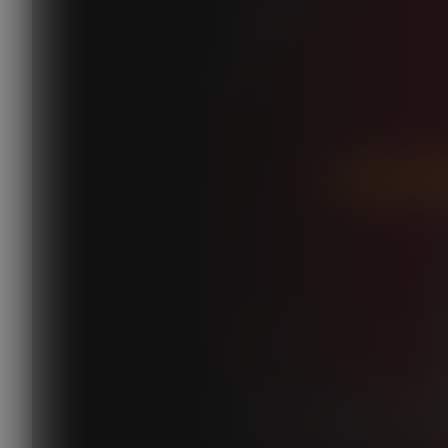
INFELIZME