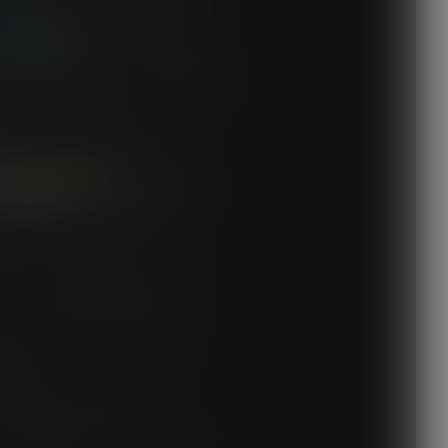
UA REGIÃO.