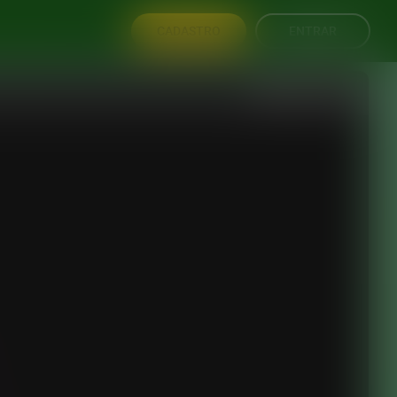
CADASTRO
ENTRAR