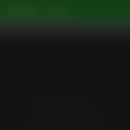
PROMOÇÕES
AJUDA