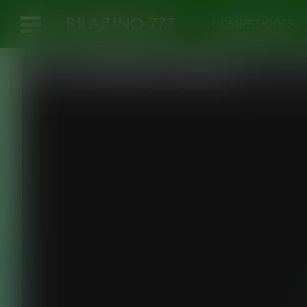
COMPETIÇÕES
3 LUCKY BEASTS: HOLD & WIN