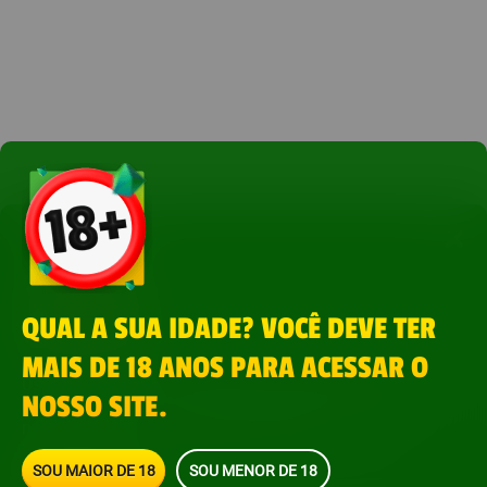
Defina o valor da aposta dentro dos limites exibidos.
Inicie a rodada e aguarde a conclusão do resultado.
Verifique as combinações formadas e os recursos ativados na
rodada.
O resultado é avaliado de acordo com o sistema 117649 linhas de
pagamento. Recursos como Additional Free Spins, Avalanche e
Bonus Bet podem fazer parte da dinâmica, conforme as regras do
jogo.
5 FROZEN CHARMS MEGAWAYS - FAQ
Qual é o RTP de 5 Frozen Charms Megaways?
QUAL A SUA IDADE? VOCÊ DEVE TER
O RTP teórico informado é de 96%. Esse percentual é estatístico e
MAIS DE 18 ANOS PARA ACESSAR O
não garante resultados em rodadas individuais.
Usamos cookies para melhorar sua experiência. Ao
NOSSO SITE.
usar o Brazino777, você aceita nossos cookies. Veja
Qual é o ganho máximo de 5 Frozen Charms Megaways?
nossos
Termos e Condições
para mais.
O multiplicador máximo confirmado é de 5.000x o valor da aposta.
SOU MAIOR DE 18
SOU MENOR DE 18
Menu
Slot
Ao Vivo
Crash
OK