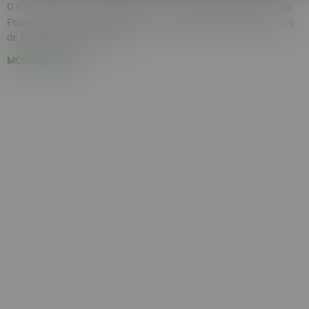
O 5 Frozen Charms Megaways é um jogo de caça-níqueis online da
Pragmatic Play, com formato de 6x7. O ganho máximo informado é
de 5.000x o valor da aposta.
MOSTRAR MAIS
O QUE É O SLOT 5 FROZEN CHARMS MEGAWAYS?
O slot utiliza 6 rolos e 7 linhas, com 117649 linhas de pagamento. O
RTP teórico é de 96%, enquanto a volatilidade é alta. O RTP pode
variar de acordo com a configuração disponível.
Entre os recursos confirmados estão Additional Free Spins,
Avalanche, Bonus Bet, Buy Feature, Cascading e Dynamic Reels. Os
temas registrados incluem Beer, Blue, Coins, Hat e Irish.
Visão geral: 5 Frozen Charms Megaways
O 5 Frozen Charms Megaways está disponível no Brazino777 e
apresenta as seguintes características técnicas:
CARACTERÍSTICA
DETALHES
Nome
5 Frozen Charms Megaways