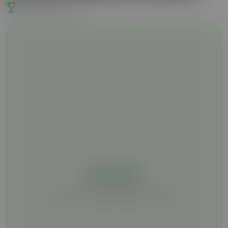
ÚLTIMOS GANHOS
NÃO HÁ DADOS
ESPERA ALGUNS SEGUNDOS POR FAVOR