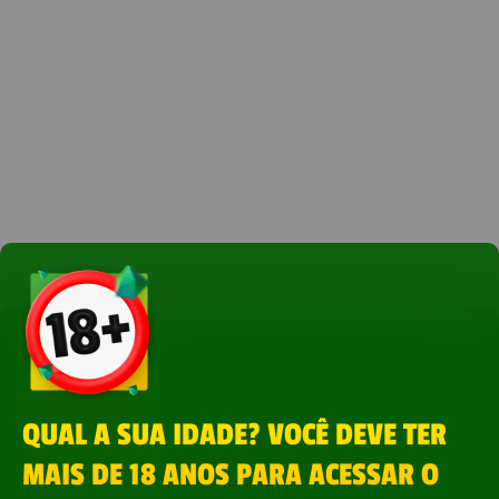
R$ 5.000,00.
Inicie a rodada para girar os rolos.
Confira as combinações formadas nas 5 linhas de pagamento.
Recursos como jackpot progressivo, recurso Risk/Gamble, RTP
range, símbolos empilhados e Wild podem participar de determinadas
rodadas conforme as condições descritas nas regras do jogo.
5 GREAT STAR - FAQ
Qual é o RTP de 5 Great Star?
O RTP teórico informado de 5 Great Star é de 95,96%. Esse
percentual é calculado estatisticamente em muitas rodadas e não
garante resultados individuais. O valor pode variar conforme a
configuração disponível.
Qual é o ganho máximo de 5 Great Star?
QUAL A SUA IDADE? VOCÊ DEVE TER
O ganho máximo informado é de x5.000 o valor da aposta. Esse
MAIS DE 18 ANOS PARA ACESSAR O
limite técnico não representa uma promessa de resultado.
Usamos cookies para melhorar sua experiência. Ao