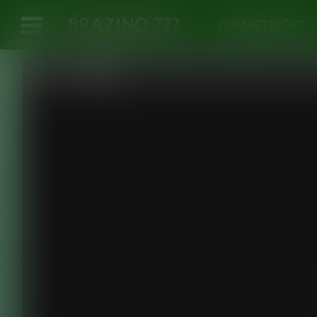
COMPETIÇÕES
6 JOKERS