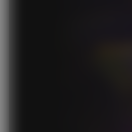
INFELIZME