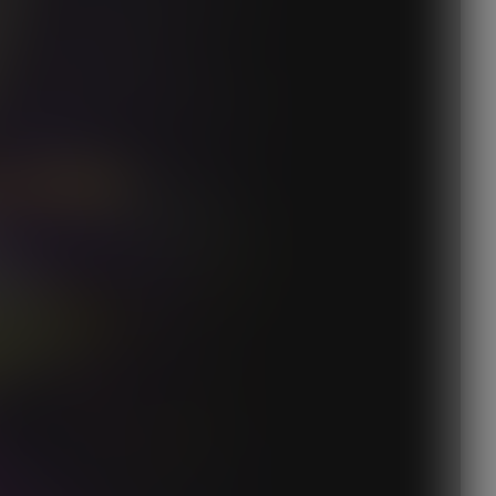
UA REGIÃO.