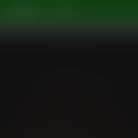
PROMOÇÕES
AJUDA