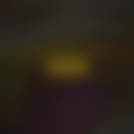
NTE, ESTE JOGO NÃO ESTÁ DISPONÍVEL NA S
BRAZINO777