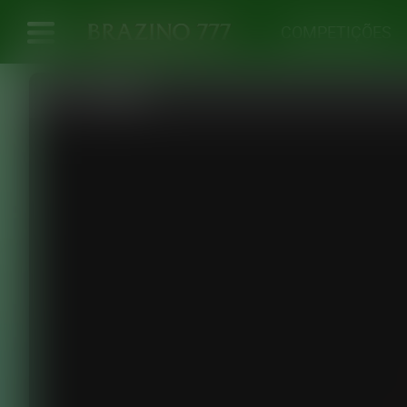
COMPETIÇÕES
7 FATES