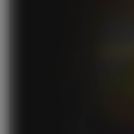
INFELIZME