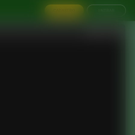
CADASTRO
ENTRAR