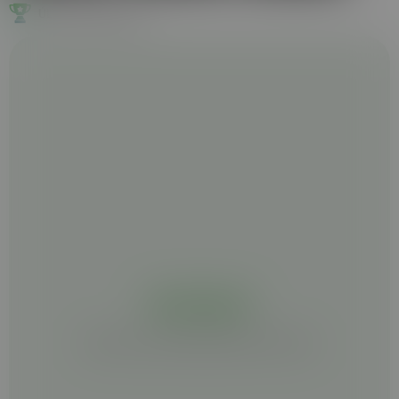
ÚLTIMOS GANHOS
NÃO HÁ DADOS
ESPERA ALGUNS SEGUNDOS POR FAVOR