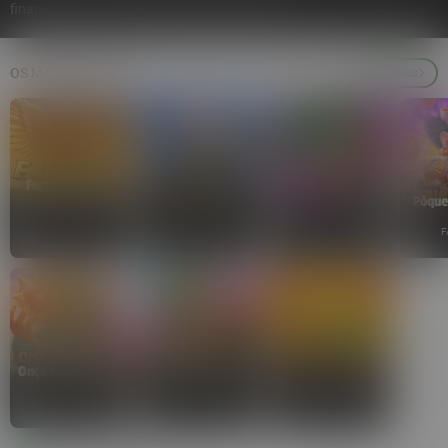
financeiros. Jogue com responsabilidade. 18+
OS MAIS JOGADOS
VER MAIS
EXCLUSIVO
Fortune Garuda
500
Pachinko
FlyX™ Cash Turbo™
Pôque
TADA
NEKO
BUCK STAKES
F
Onça Sortuda 500
Lucky Jaguar 2
4 Pots of Egypt
TADA
TADA
3OAKS