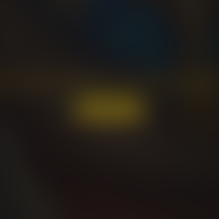
NTE, ESTE JOGO NÃO ESTÁ DISPONÍVEL NA S
BRAZINO777