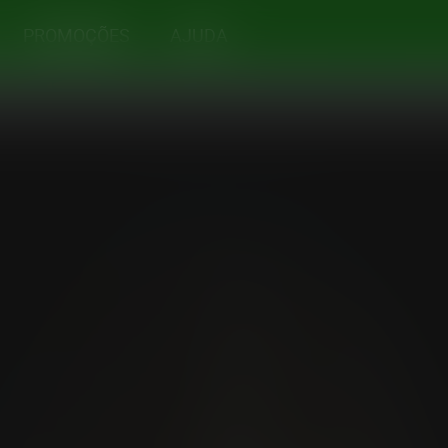
PROMOÇÕES
AJUDA