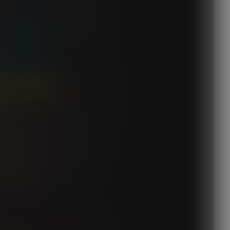
UA REGIÃO.