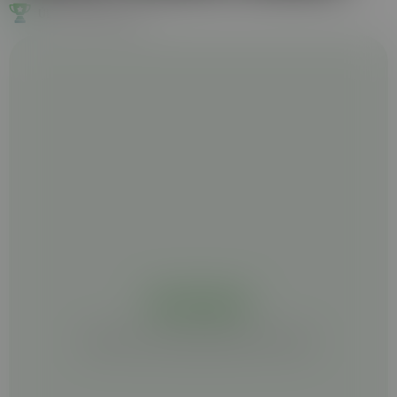
ÚLTIMOS GANHOS
NÃO HÁ DADOS
ESPERA ALGUNS SEGUNDOS POR FAVOR