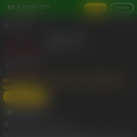
CADASTRO
ENTRAR
VOLTAR
BLADE & FANGS
PRAGMATIC
INFELIZMENTE, ESTE JOGO NÃO ESTÁ DISPONÍVEL NA
SUA REGIÃO.
BRAZINO777
7
1893
Visualizações
RTP:
96.05%
O jogo pode causar dependência, ansiedade, depressão e prejuízos