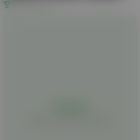
ÚLTIMOS GANHOS
NÃO HÁ DADOS
ESPERA ALGUNS SEGUNDOS POR FAVOR