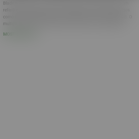
Blade & Fangs é um caça-níqueis de vídeo da Pragmatic Play com
referências a demônios, terror e serpentes e recursos confirmados
como rodadas grátis adicionais, símbolo aditivo e rodadas grátis. O
multiplicador máximo informado é de 5.000x o valor da aposta.
MOSTRAR MAIS
O QUE É O SLOT BLADE & FANGS?
Blade & Fangs pertence à categoria de slots online e foi desenvolvido
pela Pragmatic Play. A estrutura de pagamento indicada é 486. O
RTP teórico é de 96,00%. A volatilidade é alta.
A temática reúne elementos relacionados a demônios, terror e
serpentes. Entre os recursos listados estão rodadas grátis
adicionais, símbolo aditivo e rodadas grátis. O RTP pode variar de
acordo com a configuração disponível.
Visão geral: Blade & Fangs
Blade & Fangs está disponível no Brazino777. As principais
características técnicas são apresentadas a seguir.
CARACTERÍSTICA
DETALHES