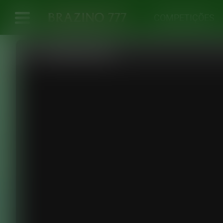
COMPETIÇÕES
BOMB BONANZA