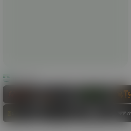
PROVEDORES