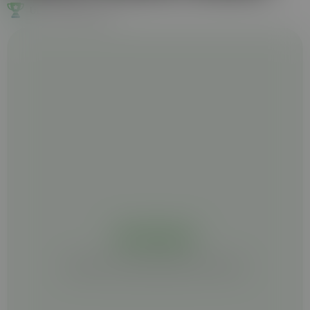
ÚLTIMOS GANHOS
NÃO HÁ DADOS
ESPERA ALGUNS SEGUNDOS POR FAVOR