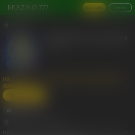
CADASTRO
ENTRAR
VOLTAR
COIN STRIKE XXL: HOLD AND WIN
PLAYSON
INFELIZMENTE, ESTE JOGO NÃO ESTÁ DISPONÍVEL NA
SUA REGIÃO.
BRAZINO777
169
93410
Visualizações
RTP:
95.6%
O jogo pode causar dependência, ansiedade, depressão e prejuízos