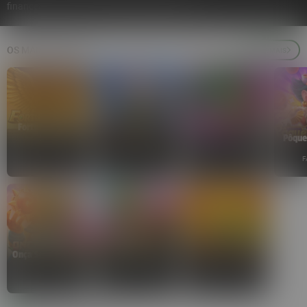
financeiros. Jogue com responsabilidade. 18+
OS MAIS JOGADOS
VER MAIS
EXCLUSIVO
Fortune Garuda
500
Pachinko
FlyX™ Cash Turbo™
Pôque
TADA
NEKO
BUCK STAKES
F
Onça Sortuda 500
Lucky Jaguar 2
4 Pots of Egypt
TADA
TADA
3OAKS