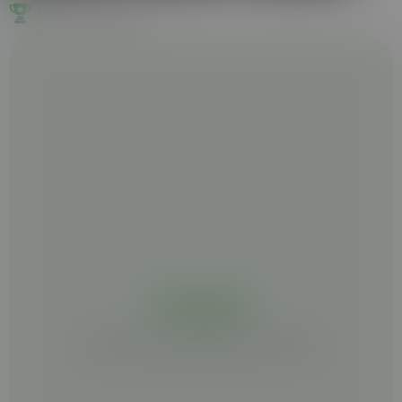
ÚLTIMOS GANHOS
NÃO HÁ DADOS
ESPERA ALGUNS SEGUNDOS POR FAVOR