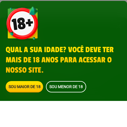
QUAL A SUA IDADE? VOCÊ DEVE TER
MAIS DE 18 ANOS PARA ACESSAR O
Usamos cookies para melhorar sua experiência. Ao
NOSSO SITE.
usar o Brazino777, você aceita nossos cookies. Veja
nossos
Termos e Condições
para mais.
SOU MAIOR DE 18
SOU MENOR DE 18
Menu
Slot
Ao Vivo
Crash
OK
Brazino 777
Jogos De Cassino