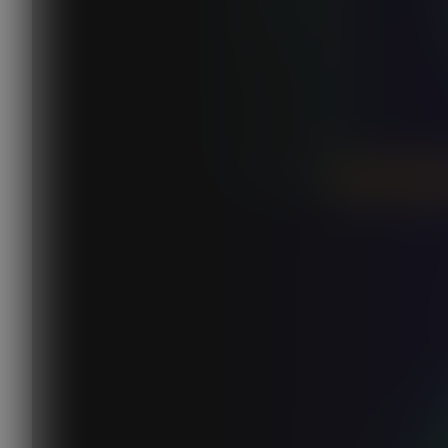
INFELIZME