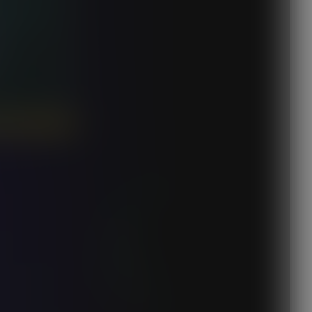
UA REGIÃO.