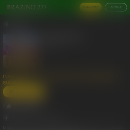
CADASTRO
ENTRAR
VOLTAR
GO HIGH SAFARI
RUBYPLAY
INFELIZMENTE, ESTE JOGO NÃO ESTÁ DISPONÍVEL NA
SUA REGIÃO.
BRAZINO777
6
3526
Visualizações
RTP:
96.37%
O jogo pode causar dependência, ansiedade, depressão e prejuízos