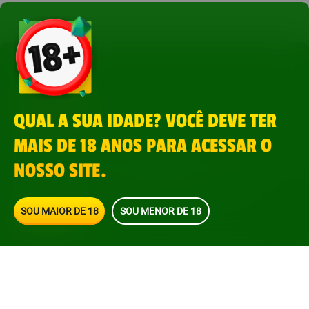
QUAL A SUA IDADE? VOCÊ DEVE TER
MAIS DE 18 ANOS PARA ACESSAR O
Usamos cookies para melhorar sua experiência. Ao
NOSSO SITE.
usar o Brazino777, você aceita nossos cookies. Veja
nossos
Termos e Condições
para mais.
SOU MAIOR DE 18
SOU MENOR DE 18
Menu
Slot
Ao Vivo
Crash
OK
Brazino 777
Jogos De Cassino