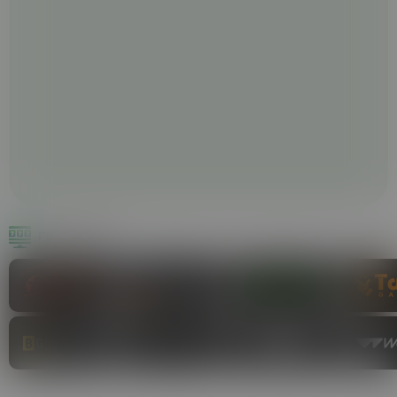
PROVEDORES