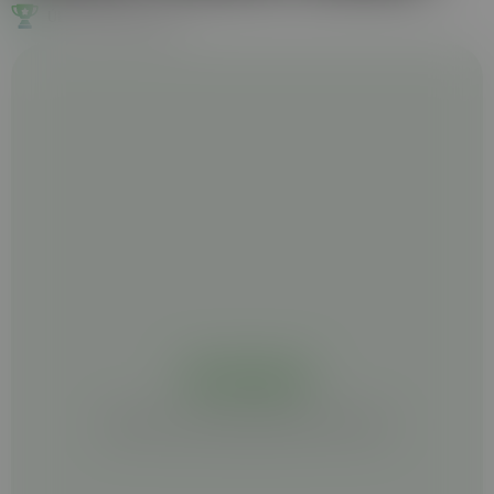
ÚLTIMOS GANHOS
NÃO HÁ DADOS
ESPERA ALGUNS SEGUNDOS POR FAVOR