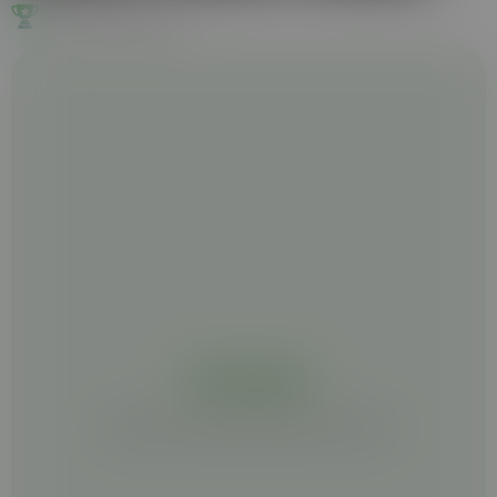
ÚLTIMOS GANHOS
NÃO HÁ DADOS
ESPERA ALGUNS SEGUNDOS POR FAVOR