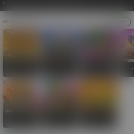
financeiros. Jogue com responsabilidade. 18+
OS MAIS JOGADOS
VER MAIS
EXCLUSIVO
Fortune Garuda
500
Pachinko
FlyX™ Cash Turbo™
Pôque
TADA
NEKO
BUCK STAKES
F
Onça Sortuda 500
Lucky Jaguar 2
4 Pots of Egypt
TADA
TADA
3OAKS