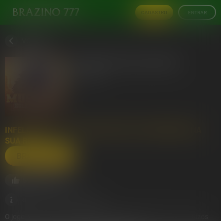
CADASTRO
ENTRAR
VOLTAR
MUSTANG HOLD AND WIN
BOOMING
INFELIZMENTE, ESTE JOGO NÃO ESTÁ DISPONÍVEL NA
SUA REGIÃO.
BRAZINO777
55
15616
Visualizações
RTP:
96%
O jogo pode causar dependência, ansiedade, depressão e prejuízos