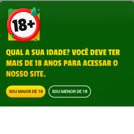
QUAL A SUA IDADE? VOCÊ DEVE TER
MAIS DE 18 ANOS PARA ACESSAR O
Usamos cookies para melhorar sua experiência. Ao
NOSSO SITE.
usar o Brazino777, você aceita nossos cookies. Veja
nossos
Termos e Condições
para mais.
SOU MAIOR DE 18
SOU MENOR DE 18
Menu
Slot
Ao Vivo
Crash
OK
Brazino 777
Jogos De Cassino