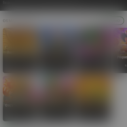
financeiros. Jogue com responsabilidade. 18+
OS MAIS JOGADOS
VER MAIS
EXCLUSIVO
Fortune Garuda
500
Pachinko
FlyX™ Cash Turbo™
Pôque
TADA
NEKO
BUCK STAKES
F
Onça Sortuda 500
Lucky Jaguar 2
4 Pots of Egypt
TADA
TADA
3OAKS