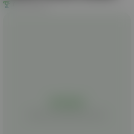
ÚLTIMOS GANHOS
NÃO HÁ DADOS
ESPERA ALGUNS SEGUNDOS POR FAVOR