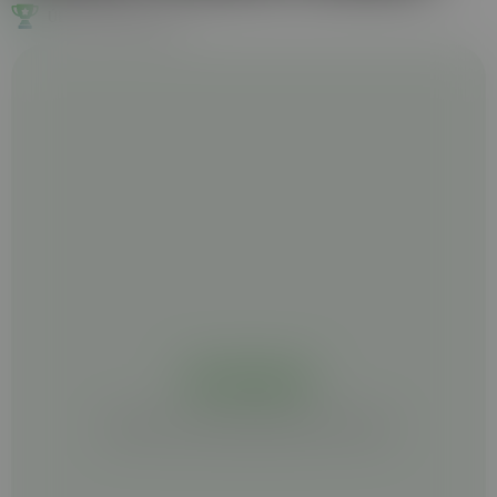
ÚLTIMOS GANHOS
NÃO HÁ DADOS
ESPERA ALGUNS SEGUNDOS POR FAVOR