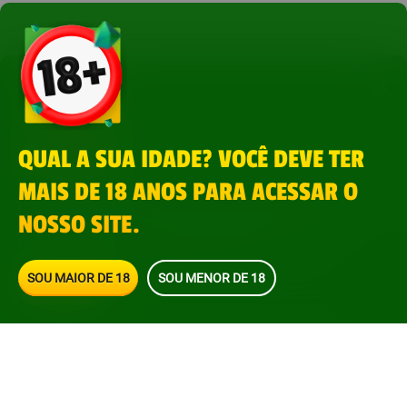
QUAL A SUA IDADE? VOCÊ DEVE TER
MAIS DE 18 ANOS PARA ACESSAR O
Usamos cookies para melhorar sua experiência. Ao
NOSSO SITE.
usar o Brazino777, você aceita nossos cookies. Veja
nossos
Termos e Condições
para mais.
SOU MAIOR DE 18
SOU MENOR DE 18
Menu
Slot
Ao Vivo
Crash
OK
Brazino 777
Jogos De Cassino