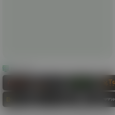
PROVEDORES