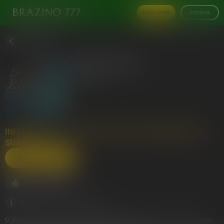
CADASTRO
ENTRAR
VOLTAR
SIREN'S RICHES
REDTIGER
INFELIZMENTE, ESTE JOGO NÃO ESTÁ DISPONÍVEL NA
SUA REGIÃO.
BRAZINO777
2
119
Visualizações
RTP:
95.73%
O jogo pode causar dependência, ansiedade, depressão e prejuízos