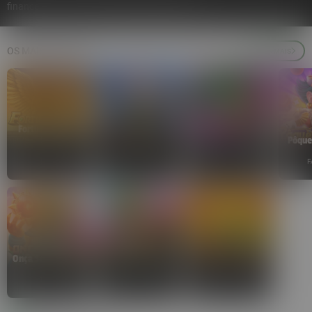
financeiros. Jogue com responsabilidade. 18+
OS MAIS JOGADOS
VER MAIS
EXCLUSIVO
Fortune Garuda
500
Pachinko
FlyX™ Cash Turbo™
Pôque
TADA
NEKO
BUCK STAKES
F
Onça Sortuda 500
Lucky Jaguar 2
4 Pots of Egypt
TADA
TADA
3OAKS