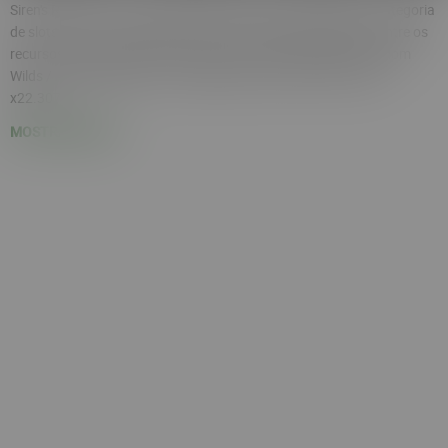
Siren's Riches é um slot de vídeo da Red Tiger, integrante da categoria
de slots online. A temática reúne Anchor, Chest e Dark blue. Entre os
recursos confirmados estão Bonus symbols, Multiplier e Random
Wilds / Additional Wilds. O multiplicador máximo informado é
x22.307.
MOSTRAR MAIS
O QUE É O SLOT SIREN'S RICHES?
O título apresenta a configuração 5x4 e usa 50 linhas de pagamento.
No Brazino777, esses dados permitem consultar a estrutura básica
do jogo antes de iniciar uma rodada.
O RTP base é de 95,73% e a volatilidade é Alta. O RTP pode variar de
acordo com a configuração disponível. A lista de recursos inclui
Bonus symbols, Multiplier, Random Wilds / Additional Wilds, Respins e
RTP range. Os temas incluem Anchor, Chest, Dark blue e Fantasy.
RTP, volatilidade e multiplicador são características técnicas e não
garantem resultados individuais.
Visão geral: Siren's Riches
No Brazino777, Siren's Riches apresenta as características técnicas