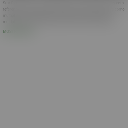
Star Pirates Code é um caça-níqueis de vídeo da Pragmatic Play com
referências a baús, moedas e bússolas e recursos confirmados como
multiplicador, Wilds aleatórios ou adicionais e Wild de respin. O
multiplicador máximo informado é de 2.500x o valor da aposta.
MOSTRAR MAIS
O QUE É O SLOT STAR PIRATES CODE?
Star Pirates Code pertence à categoria de slots online e foi
desenvolvido pela Pragmatic Play. A grade utiliza 5 rolos e 3 linhas. O
RTP teórico é de 96,00%. A volatilidade é alta.
A temática reúne elementos relacionados a baús, moedas e
bússolas. Entre os recursos listados estão multiplicador, Wilds
aleatórios ou adicionais e Wild de respin. O RTP pode variar de acordo
com a configuração disponível.
Visão geral: Star Pirates Code
Star Pirates Code está disponível no Brazino777. As principais
características técnicas são apresentadas a seguir.
CARACTERÍSTICA
DETALHES