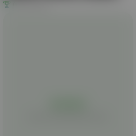
ÚLTIMOS GANHOS
NÃO HÁ DADOS
ESPERA ALGUNS SEGUNDOS POR FAVOR