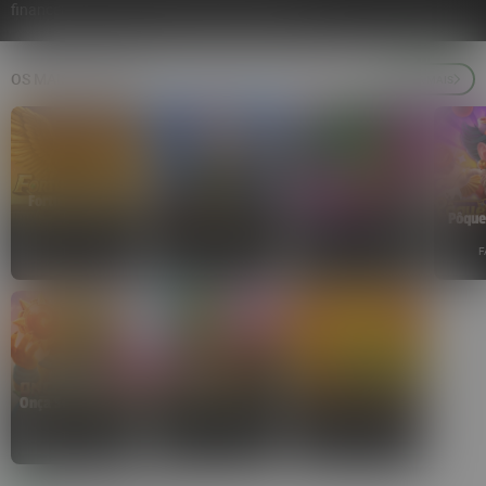
financeiros. Jogue com responsabilidade. 18+
OS MAIS JOGADOS
VER MAIS
EXCLUSIVO
Fortune Garuda
500
Pachinko
FlyX™ Cash Turbo™
Pôque
TADA
NEKO
BUCK STAKES
F
Onça Sortuda 500
Lucky Jaguar 2
4 Pots of Egypt
TADA
TADA
3OAKS