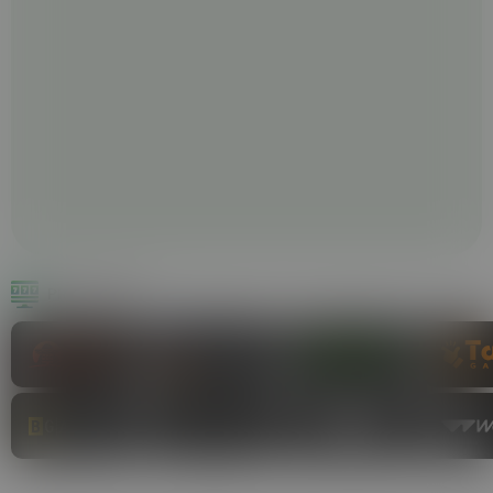
PROVEDORES