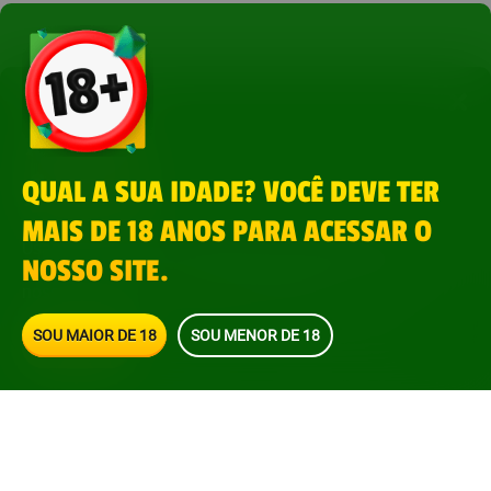
QUAL A SUA IDADE? VOCÊ DEVE TER
MAIS DE 18 ANOS PARA ACESSAR O
Usamos cookies para melhorar sua experiência. Ao
NOSSO SITE.
usar o Brazino777, você aceita nossos cookies. Veja
nossos
Termos e Condições
para mais.
SOU MAIOR DE 18
SOU MENOR DE 18
Menu
Slot
Ao Vivo
Crash
OK
Brazino 777
Jogos De Cassino