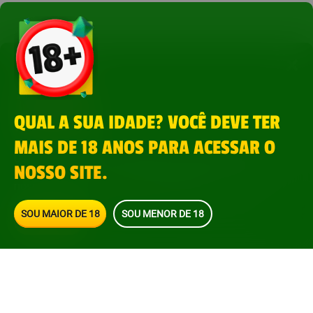
QUAL A SUA IDADE? VOCÊ DEVE TER
MAIS DE 18 ANOS PARA ACESSAR O
Usamos cookies para melhorar sua experiência. Ao
NOSSO SITE.
usar o Brazino777, você aceita nossos cookies. Veja
nossos
Termos e Condições
para mais.
SOU MAIOR DE 18
SOU MENOR DE 18
Menu
Slot
Ao Vivo
Crash
OK
Brazino 777
Jogos De Cassino