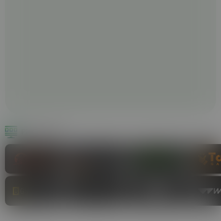
PROVEDORES