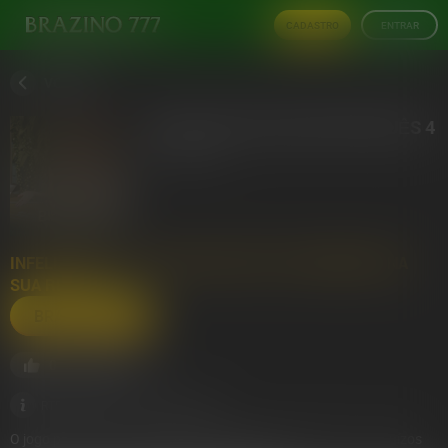
CADASTRO
ENTRAR
VOLTAR
VIP BLACKJACK EM PORTUGUÊS 4
EVOLUTION
INFELIZMENTE, ESTE JOGO NÃO ESTÁ DISPONÍVEL NA
SUA REGIÃO.
BRAZINO777
0
2276
Visualizações
RTP:
99.29%
O jogo pode causar dependência, ansiedade, depressão e prejuízos