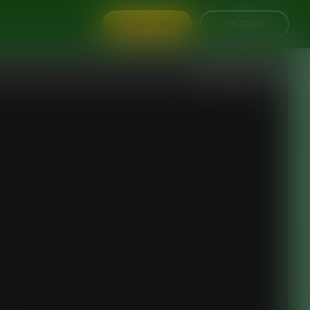
CADASTRO
ENTRAR