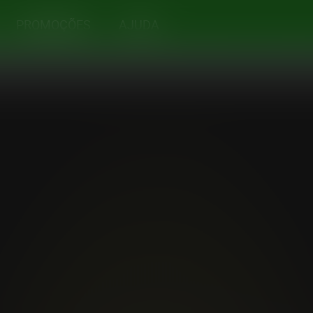
PROMOÇÕES
AJUDA