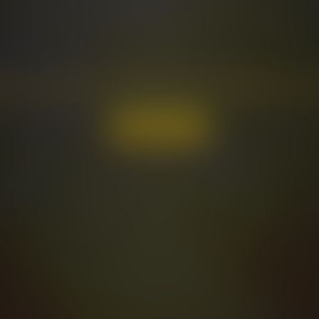
NTE, ESTE JOGO NÃO ESTÁ DISPONÍVEL NA S
BRAZINO777