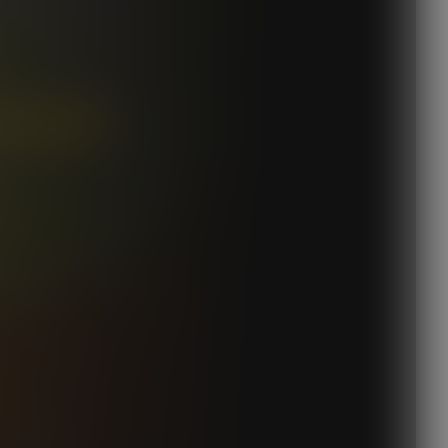
UA REGIÃO.