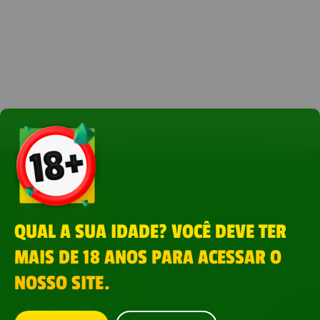
Confira o resultado de acordo com a estrutura de pagamento e
as regras do título.
Recursos como rodadas grátis adicionais, aposta bônus e símbolos
bônus fazem parte da configuração confirmada do jogo; os critérios
de cada função devem ser consultados nas regras da partida.
WILD WILD JOKER - FAQ
Qual é o RTP de Wild Wild Joker?
O RTP teórico de Wild Wild Joker é de 96,00%. Esse valor pode variar
conforme a configuração disponível. O percentual é estatístico e não
garante resultados individuais.
Qual é o ganho máximo de Wild Wild Joker?
QUAL A SUA IDADE? VOCÊ DEVE TER
O ganho máximo informado é de 5.000x o valor da aposta. Trata-se
de um limite técnico e não de uma garantia de resultado.
MAIS DE 18 ANOS PARA ACESSAR O
Usamos cookies para melhorar sua experiência. Ao
Quem é o provedor de Wild Wild Joker?
NOSSO SITE.
usar o Brazino777, você aceita nossos cookies. Veja
nossos
Termos e Condições
para mais.
O provedor de Wild Wild Joker é Pragmatic Play.