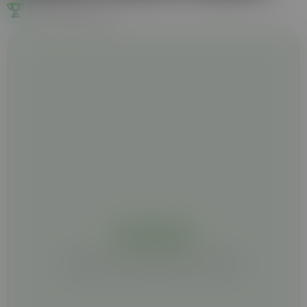
ÚLTIMOS GANHOS
NÃO HÁ DADOS
ESPERA ALGUNS SEGUNDOS POR FAVOR