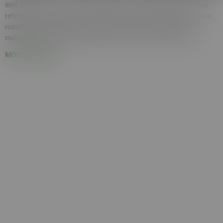
Wild Wild Joker é um caça-níqueis de vídeo da Pragmatic Play com
referências a maçãs, cartas e cerejas e recursos confirmados como
rodadas grátis adicionais, aposta bônus e símbolos bônus. O
multiplicador máximo informado é de 5.000x o valor da aposta.
MOSTRAR MAIS
O QUE É O SLOT WILD WILD JOKER?
Wild Wild Joker pertence à categoria de slots online e foi desenvolvido
pela Pragmatic Play. A estrutura de pagamento indicada é 720
(Bothway). O RTP teórico é de 96,00%. A volatilidade é alta.
A temática reúne elementos relacionados a maçãs, cartas e cerejas.
Entre os recursos listados estão rodadas grátis adicionais, aposta
bônus e símbolos bônus. O RTP pode variar de acordo com a
configuração disponível.
Visão geral: Wild Wild Joker
Wild Wild Joker está disponível no Brazino777. As principais
características técnicas são apresentadas a seguir.
CARACTERÍSTICA
DETALHES