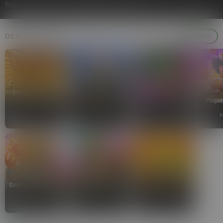
financeiros. Jogue com responsabilidade. 18+
OS MAIS JOGADOS
VER MAIS
EXCLUSIVO
Fortune Garuda
500
Pachinko
FlyX™ Cash Turbo™
Pôque
TADA
NEKO
BUCK STAKES
F
Onça Sortuda 500
Lucky Jaguar 2
4 Pots of Egypt
TADA
TADA
3OAKS