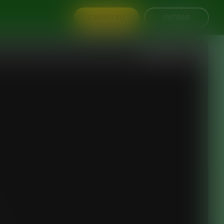
CADASTRO
ENTRAR