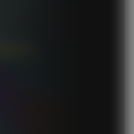
UA REGIÃO.