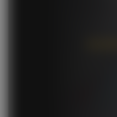
INFELIZME