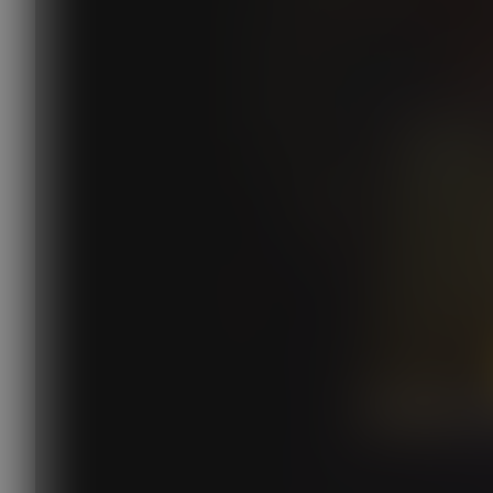
Por favor, regi