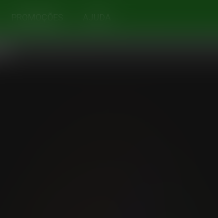
PROMOÇÕES
AJUDA
BO™