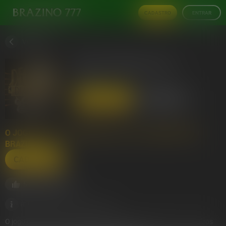
CADASTRO
ENTRAR
VOLTAR
DECO DIAMONDS ELITE™
JFTW
CADASTRO
ENTRAR
O JOGO ESTARÁ DISPONÍVEL APÓS O CADASTRO NO
BRAZINO777.
CADASTRO
51
23843
Visualizações
RTP:
94.02%
O jogo pode causar dependência, ansiedade, depressão e prejuízos