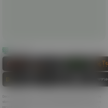
PROVEDORES
Deco Diamonds Elite™ é um slot de vídeo da Games Global entre os
slots online e jogos de cassino. O título combina o tema 777 com o
recurso Bonus Game. O ganho máximo informado é de 10.000x o