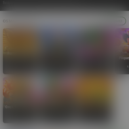
financeiros. Jogue com responsabilidade. 18+
OS MAIS JOGADOS
VER MAIS
EXCLUSIVO
Fortune Garuda
500
Pachinko
FlyX™ Cash Turbo™
Pôque
TADA
NEKO
BUCK STAKES
F
Onça Sortuda 500
Lucky Jaguar 2
4 Pots of Egypt
TADA
TADA
3OAKS