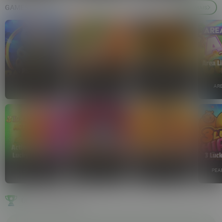
GAMES GLOBAL
VER MAIS
EXCLUSIVO
Area L
Pachinko
FlyX™
Catrina
NEKO
BUCK STAKES
NEKO
AR
Action Boost ™ 3
Area Link™ Phoenix
Golden Tiger:
Lucky Rainbows
Firestorm
Jackpot Fortunes™
3 Luc
SPINPLAY
AREAVEGAS
NEKO
PEA
ÚLTIMOS GANHOS