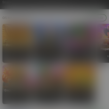
financeiros. Jogue com responsabilidade. 18+
OS MAIS JOGADOS
VER MAIS
EXCLUSIVO
Fortune Garuda
500
Pachinko
FlyX™ Cash Turbo™
Pôque
TADA
NEKO
BUCK STAKES
F
Onça Sortuda 500
Lucky Jaguar 2
4 Pots of Egypt
TADA
TADA
3OAKS