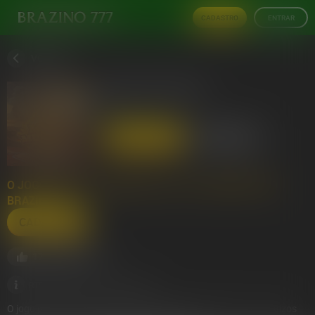
CADASTRO
ENTRAR
VOLTAR
MEGA MUSTANG™
INO
CADASTRO
ENTRAR
O JOGO ESTARÁ DISPONÍVEL APÓS O CADASTRO NO
BRAZINO777.
CADASTRO
17
7064
Visualizações
RTP:
94.08%
O jogo pode causar dependência, ansiedade, depressão e prejuízos