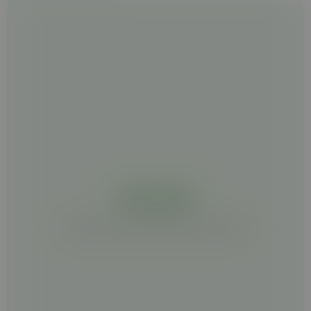
NÃO HÁ DADOS
ESPERA ALGUNS SEGUNDOS POR FAVOR