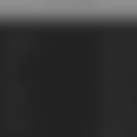
Jogos De Cassino
Segurança E Priva
Esporte Bet
Termos E Condiçõ
Live Bet
Política Da Privac
Slots
Política De Bônus
Jogos Crash
Betting Termos E 
Novos Jogos
Jogo Responsável
Bingo
Conheça Seus Limi
Jogos De Mesa
Política De Comba
De Dinheiro