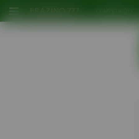
COMPETIÇÕES