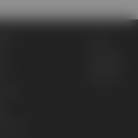
cidade
Ao Vivo
es
Roleta Ao Vivo
idade
Blackjack Ao Vivo
Poker Ao Vivo
Condições
tes
te A Lavagem