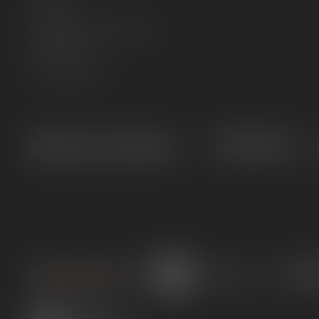
Afiliados
Portal De Comunicação Com
Autoridades
Nossos Contatos