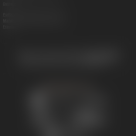
Dinheiro
Política De Integridade E Prevenção À
Manipulação De Resultados E Outras
Snowborn
Fraudes
Lucky Lemons
94,50%
Média
Clássico
Games
Bling Bling
Ino
Praia e
Penguin: Ice On
94,12%
Alta
Games
Diversão
The Beach
Kings of
All For
Crystals II
94,20%
Média
One
Medieval
Studios
Power Combo
Flanagan's
Riches
Games
Folclore
94,05%
Alta
Irlandês
Multiplier Retro
Global
Roller