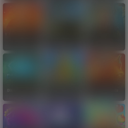
Lucky Lu
Plinko XY
Catdiana
BGAMING
BGAMING
BGAMING
Diamond of Jungle
Aloha King Elvis
Hot Chilli Bells
BGAMING
BGAMING
BGAMING