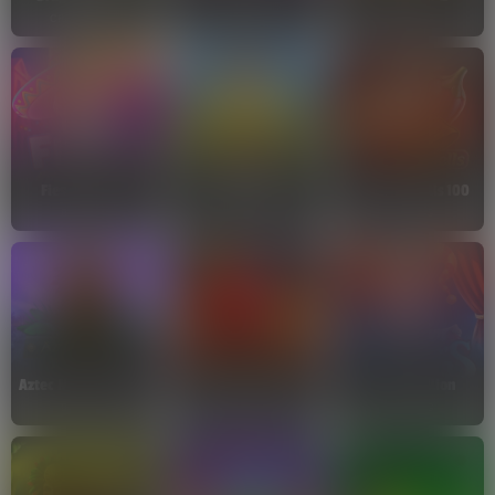
Quest™
CRAZY TOOTH
BGAMING
BGAMING
Penalty Duel with
Fiesta Clusters
Julio Cesar
Hot Chilli Bells 100
BGAMING
BGAMING
BGAMING
Aztec Magic Bonanza
Burning Chilli 243
Joker's Million
BGAMING
BGAMING
BGAMING