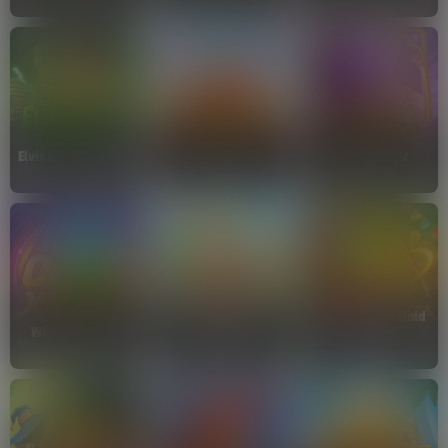
BGAMING
BGAMING
BGAMING
Elvis Frog TRUEWAYS
Panda Luck
Luck & Magic
BGAMING
BGAMING
BGAMING
Bonanza Billion
Golden Pinata Hold
Wild Cash x9990
Xtreme
and Win
BGAMING
BGAMING
BGAMING