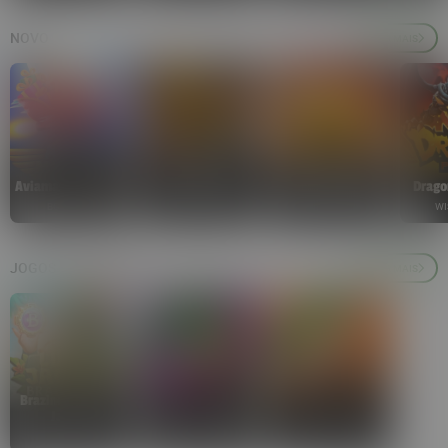
NOVO
VER MAIS
Double Cash
Burning Sun™
Aviamasters X-mas
Mummy
Easter Edition
Drago
BGAMING
IRON DOG STUDIOS
WAZDAN
WI
JOGOS EXCLUSIVOS
VER MAIS
EXCLUSIVO
EXCLUSIVO
Brazino777 Lucky
Jaguar
FlyX™ Cash Turbo™
FlyX™
TADA
BUCK STAKES
BUCK STAKES