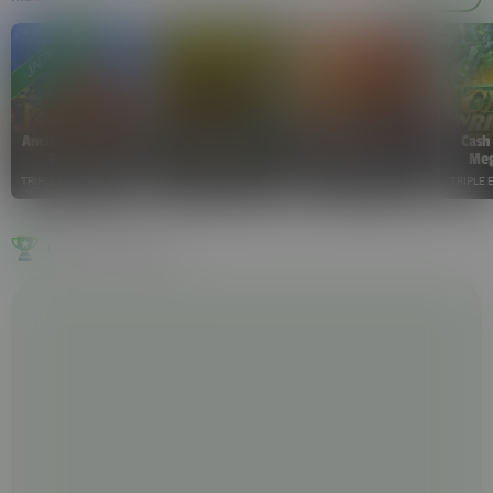
JACKPOT
Ancient Fortunes:
Aztec Magic
Bison Moon™
Cash
Poseidon
Megaways
Megaways™
Me
MEGAWAYS™
TRIPLE EDGE STUDIOS
BGAMING
NORTHERN LIGHTS
TRIPLE 
ÚLTIMOS GANHOS