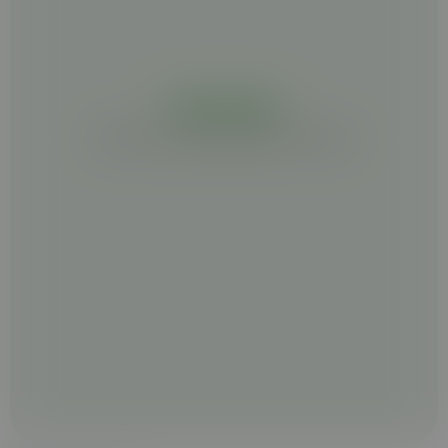
NÃO HÁ DADOS
ESPERA ALGUNS SEGUNDOS POR FAVOR