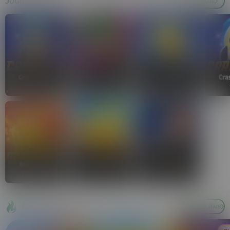
JOGOS CRASH
VER MAIS
EXCLUSIVO
Crash Bonus
FlyX™ Cash Turbo™
Plinko
Cra
TADA
BUCK STAKES
TADA
Mines Gold
Tower
Go Rush
TADA
TADA
TADA
COMPETIÇÕES
MOSTRAR MAIS