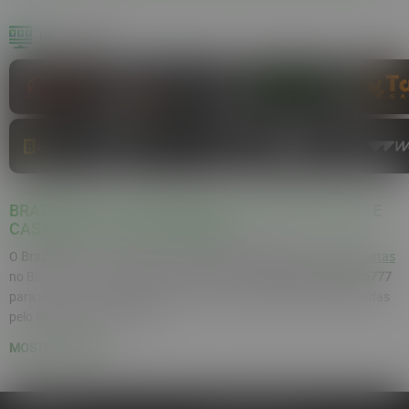
PROVEDORES
BRAZINO777: SITE OFICIAL DE CASSINO ONLINE E
CASA DE APOSTAS NO BRASIL
O
Brazino777
é uma plataforma de
cassino online
e
casa de apostas
no Brasil. O domínio
brazino777.bet.br
é o
site oficial do Brazino777
para usuários brasileiros e consta na lista de empresas autorizadas
pelo Ministério da Fazenda.
MOSTRAR MAIS
Além da autorização brasileira para operar como plataforma de
apostas de quota fixa, o Brazino777 oferece métodos de pagamento
adaptados ao mercado nacional, incluindo o
Pix
. As transações via