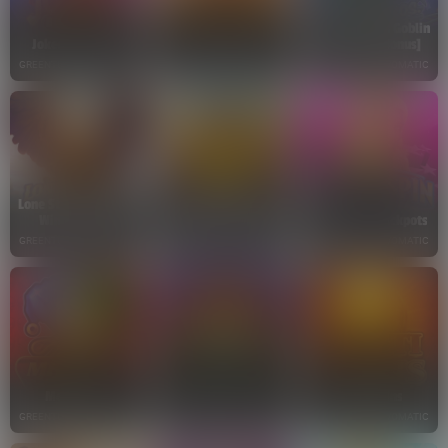
Lock Breakers Goblin
Joker's Bonanza
Little Cluckers
Bros. [Buy Bonus]
GREENTUBE/NOVOMATIC
GREENTUBE/NOVOMATIC
GREENTUBE/NOVOMATIC
Lone Star Link: Eagle
Lone Star Link:
Wins [Linked]
Sizzling Wins [Linked]
Lucky Spin Jackpots
GREENTUBE/NOVOMATIC
GREENTUBE/NOVOMATIC
GREENTUBE/NOVOMATIC
Mega Joker
Money Maker
Multi Coins
GREENTUBE/NOVOMATIC
GREENTUBE/NOVOMATIC
GREENTUBE/NOVOMATIC