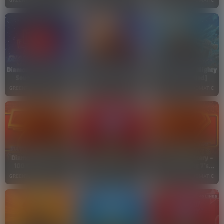
GREENTUBE/NOVOMATIC
GREENTUBE/NOVOMATIC
GREENTUBE/NOVOMATIC
Diamond Link: Mighty
Diamond Link: Mighty
Diamond Link: Mighty
Sevens [Linked]
Stampede [Linked]
Viking [Linked]
GREENTUBE/NOVOMATIC
GREENTUBE/NOVOMATIC
GREENTUBE/NOVOMATIC
Diamond Mystery -
Diamond Mystery -
Diamond Mystery -
100 Charming 7's
100 Imperial Crown
40 Charming 7's
[Linked]
deluxe [Linked]
6reels [Linked]
GREENTUBE/NOVOMATIC
GREENTUBE/NOVOMATIC
GREENTUBE/NOVOMATIC