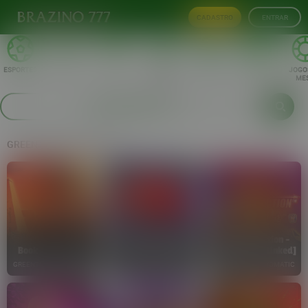
CADASTRO
ENTRAR
ESPORTES
AO VIVO
SLOTS
JOGOS
NOVO
BINGO
JOGO
CRASH
ME
GREENTUBE/NOVOMATIC
GREENTUBE/NOVOMATIC
Diamond Link: Mighty
Cash Connection -
Book of Ra deluxe
Sevens Win Ways
Sizzling Hot [Linked]
[Linked]
GREENTUBE/NOVOMATIC
GREENTUBE/NOVOMATIC
GREENTUBE/NOVOMATIC