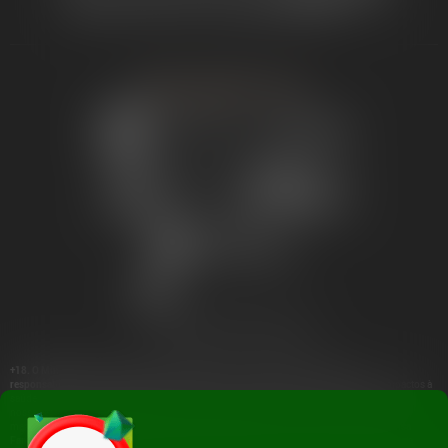
+18. O Ministério da Fazenda adverte: Apostar não é investimento. Jogue com
responsabilidade.
A prática excessiva de apostas pode causar prejuízos financeiros e impactos à
saúde mental. Aposte apenas por entretenimento e sempre dentro dos seus limites. Consulte
nossa seção de
Jogo Responsável
para conhecer as ferramentas de proteção disponíveis e
manter o controle da sua atividade. É proibida a utilização de recursos provenientes do
Bolsa
Família, do BPC (Benefício de Prestação Continuada)
e de outros programas de assistência