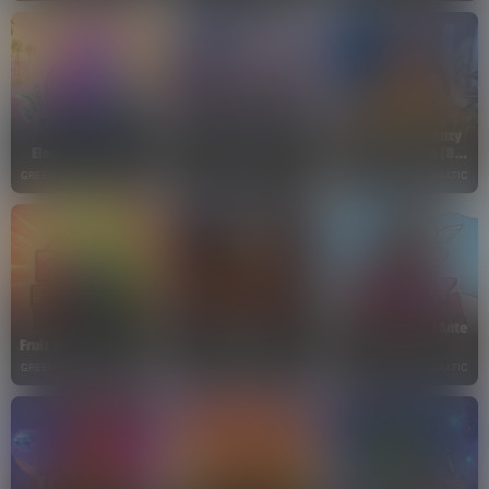
Enchanted Pegasus
Firecracker Frenzy
Electric Flamingo
BOOM
Empress Wealth [Buy
Bonus]
GREENTUBE/NOVOMATIC
GREENTUBE/NOVOMATIC
GREENTUBE/NOVOMATIC
Gang Wars [Buy
Howdy Cupid! [Ante
Fruit King Super Cash
Bonus]
Bet]
GREENTUBE/NOVOMATIC
GREENTUBE/NOVOMATIC
GREENTUBE/NOVOMATIC