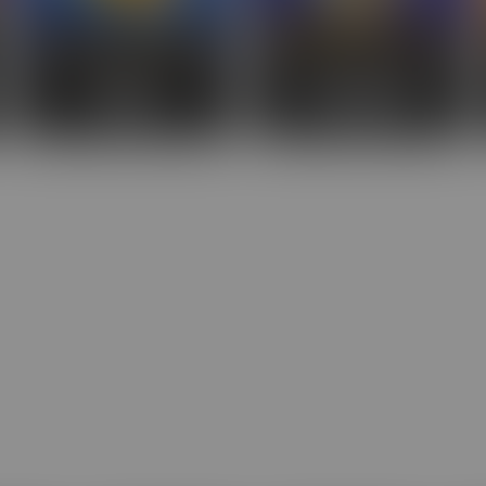
Plinko
Crash Bonus
TADA
TADA