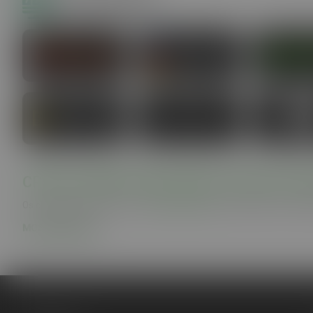
PROVEDORES
CRASH GAMES: MELHORES JOGOS DE C
Os crash games estão entre os
jogos de cassino
mais populares da atuali
MOSTRAR MAIS
Vamos explorar os melhores jogos crash da atualidade. Falaremos sobre
MELHORES JOGOS DE CRASH NO BRAZINO777
Os melhores crash games da atualidade são populares, oferecem limites 
dessa categoria.