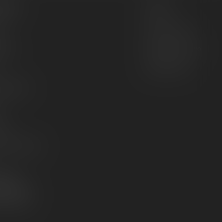
cidade
Ao Vivo
x.
Multiplicador max.
R$ 500
-
es
Roleta Ao Vivo
idade
Blackjack Ao Vivo
R$ 500
-
Poker Ao Vivo
Pode variar
-
Condições
R$ 1.000,00
10.000x
tes
R$ 3.000,00
-
te A Lavagem
Variável
-
dade E
R$ 160
-
pulação De
as Fraudes
R$ 311
-