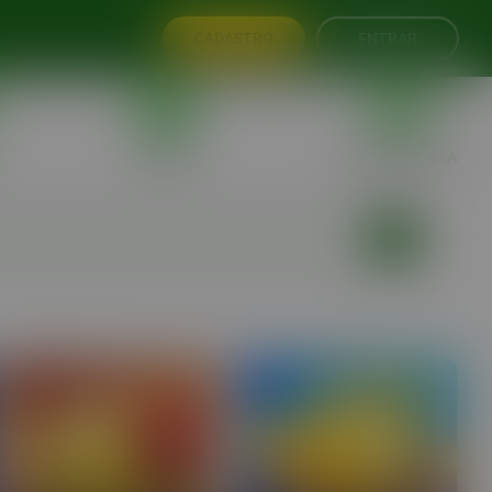
CADASTRO
ENTRAR
BINGO
JOGOS DE MESA