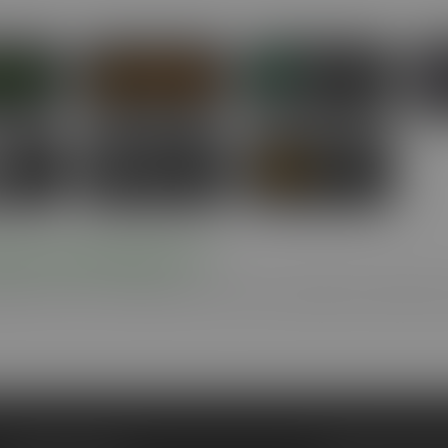
RASH NO BRAZINO777
dade. Eles são uma verdadeira brisa de ar fresco já que algumas categorias de 
 os mais populares, os jogos com os maiores RTPs, quais jogos oferecem os m
de apostas interessantes, prêmios em potencial altos, recursos bônus úteis 