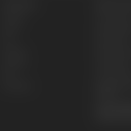
Jogos De Cassino
Segurança E Priva
Aposta mín.
Aposta má
R$ 1
Esporte Bet
Termos E Condiçõ
Live Bet
Política Da Privac
R$ 1
Slots
Política De Bônus
R$ 0,10
Jogos Crash
Betting Termos E 
R$ 0,50
Novos Jogos
Jogo Responsável
Bingo
Conheça Seus Limi
R$ 0,10
Jogos De Mesa
Política De Comba
Variável
De Dinheiro
Política De Integri
R$ 1,30
Prevenção À Mani
Resultados E Outr
R$ 0,60