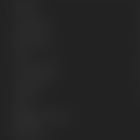
Brazino 777
Nome
RTP
97%
Cassino Ao Vivo
Aviator (Spribe)
Mapa Do Site XML
97%
Mines (Spribe)
Mapa Do Site HTML
96,2% - 98,9%
JetX (SmartSoft)
Suporte
97%
Aviatrix
Perguntas Frequentes
Promoções E Bônus
95,5% - 98%
Balloon (SmartSoft)
Reclamações
Cash or Crash
94,51% - 99,59%
(Evolution)
Afiliados
96,88% - 98,92%
Space XY (BGaming)
Portal De Comunicação Com
Autoridades
93% - 95%
F777 Fighter (Onlyplay)
Nossos Contatos