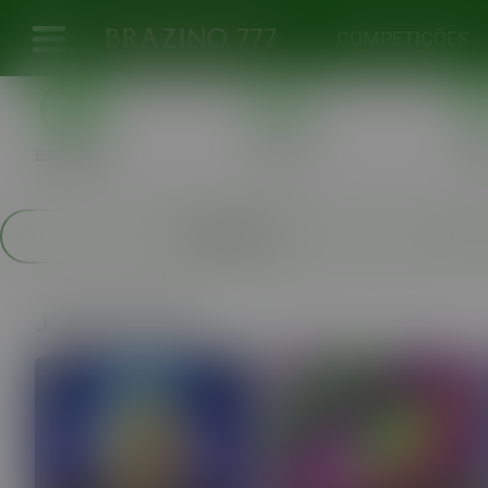
COMPETIÇÕES
ESPORTES
AO VIVO
SL
PROVEDORES
JOGOS CRASH
EXCLUSIVO