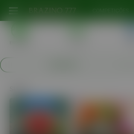
COMPETIÇÕES
ESPORTES
AO VIVO
SL
PROVEDORES
SLOTS