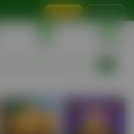
CADASTRO
ENTRAR
BINGO
JOGOS DE MESA