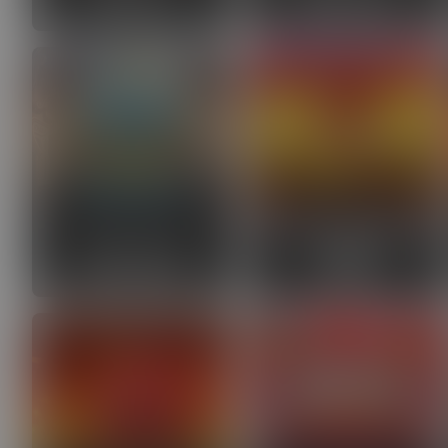
TADA
AMIGO GAMING
15 Coins™ Grand Gold
Frozen Crown
Edition
AMIGO GAMING
WAZDAN