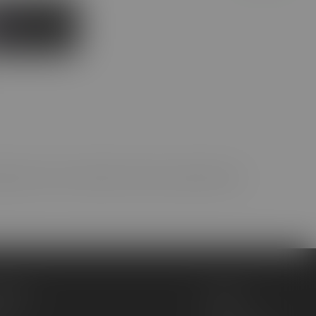
e girar os rolos, receber bônus lucrativos e grandes vitórias.
do nosso website são organizadas no nosso cassino, como os brasileiros
 é uma verdadeira febre entre os fãs de apostas. Em nosso cassino temos
cidade
Ao Vivo