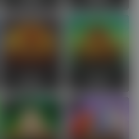
WAZDAN
WAZDAN
36 Coins™
12 Coins™
WAZDAN
WAZDAN