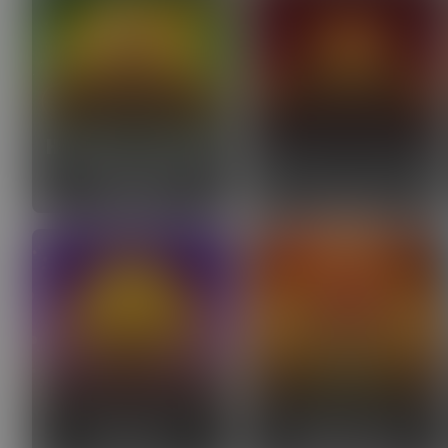
Hot Slot™: 777 Cash
Out Grand Gold
Hot Slot™: 777 Crown
Edition
WAZDAN
WAZDAN
Fortune Tree
Blazing Crown