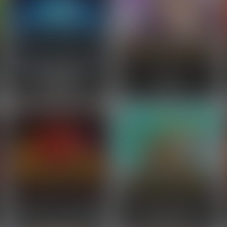
Mighty Symbols™:
Diamonds
Zeus
WAZDAN
TADA
Hot Slot™: 777 Rubies
Golden Empire
WAZDAN
TADA