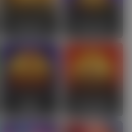
Fortune Gems
Fortune Gems 2
TADA
TADA
9 Coins™
Sun of Fortune
WAZDAN
WAZDAN