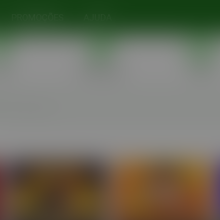
PROMOÇÕES
AJUDA
OTS
JOGOS CRASH
NOVO