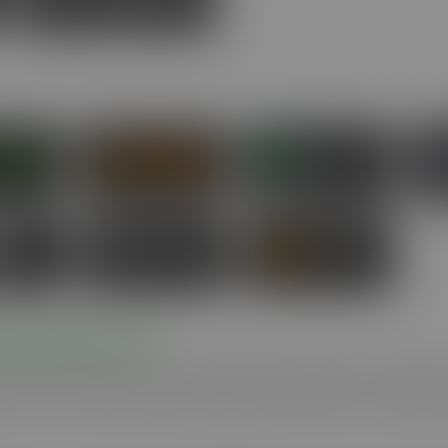
NEKO
DINHEIRO REAL
nternet. Ganhar dinheiro no bingo online é possível na Brazino777, site que p
sas no site. Todos eles são fáceis de jogar, porém envolventes. Vamos explicar