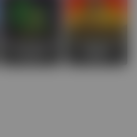
Break da Bank Again
Don Hidalgo Ultra
Video Bingo
Link&Win™
NEKO
NEKO