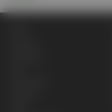
O site do Brazino777 possui vários jogos de bingo online valendo dinheiro 
88 Bingo 88
Bubble Mania HD
Bingo 6
Brazino 777
Bingo Soccer
Cassino Ao Vivo
Jogo do Bicho
Mapa Do Site XML
88 Bingo 88
Mapa Do Site HTML
88 Bingo 88 é um jogo baseado na sorte com quatro bilhetes de bingo e 
ajudando a formar padrões pagos nos bilhetes de bingo. O prêmio máxim
Suporte
Bubble Mania HD
Perguntas Frequentes
Bubble Mania é um jogo de bingo online valendo dinheiro real, alimentado
Promoções E Bônus
bônus e 12 prêmios de jackpot.
Bingo 6
Reclamações
O Bingo 6 apresenta mais bolas sorteadas - 44 delas. Além disso, as pes
Afiliados