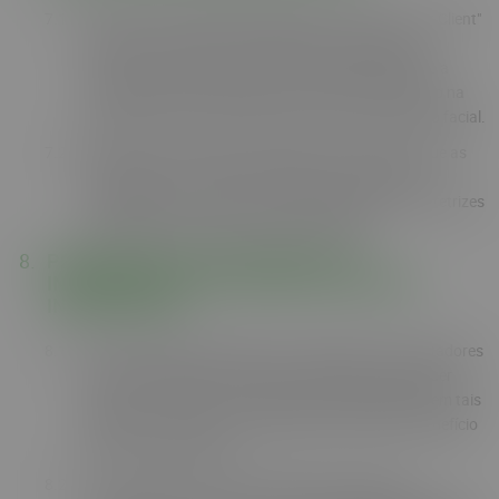
Adotamos procedimentos rigorosos de "Know Your Client"
(KYC) para verificar a identidade dos apostadores,
incluindo a coleta de documentos de identificação e a
comprovação de endereço no momento do cadastro na
plataforma, bem como sistemas de reconhecimento facial.
Realizamos verificações periódicas para garantir que as
informações dos usuários estejam continuamente
atualizadas e corretas, em conformidade com as diretrizes
de prevenção à lavagem de dinheiro (AML).
PREVENÇÃO DO USO INDEVIDO DE
INFORMAÇÕES PRIVILEGIADAS (INSIDER
INFORMATION)
É expressamente proibido que colaboradores, prestadores
de serviço, afiliados, parceiros comerciais ou qualquer
pessoa com acesso a informações privilegiadas usem tais
dados para realizar ou facilitar apostas, seja em benefício
próprio ou de terceiros.
A Futuras Apostas adota medidas de segurança