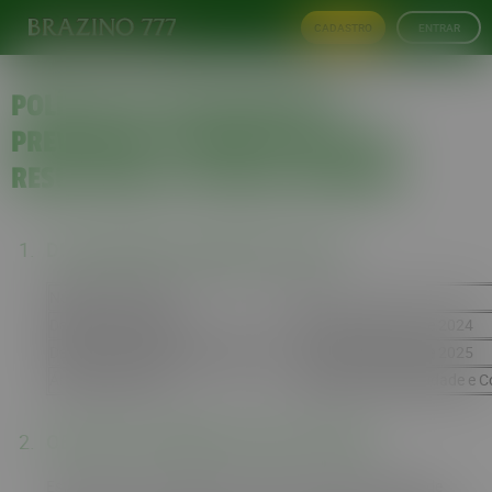
CADASTRO
ENTRAR
POLÍTICA DE INTEGRIDADE E
PREVENÇÃO À MANIPULAÇÃO DE
RESULTADOS E OUTRAS FRAUDES
DISPOSIÇÕES ADMINISTRATIVAS
Número da versão
1
Data da aprovação
07 de Dezembro de 2024
Data de início da próxima revisão
07 de Dezembro de 2025
Área responsável
Diretoria de Integridade e 
OBJETIVO E ÂMBITO DE APLICAÇÃO
Esta Política de Integridade e Prevenção à Manipulação de