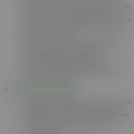
Manipulação de Resultados e Outras Fraudes: conluio
intencional, ato ou omissão que visem a alteração indevida
do resultado ou do curso de competição esportiva,
atentando contra a imprevisibilidade da competição, prova
ou partida esportiva com vistas à obtenção de benefício
indevido para si ou para outros.
Plataforma de Apostas: um canal digital integrado ao
sistema de apostas, utilizado para oferecer apostas
esportivas e jogos online aos apostadores.
Informações Privilegiadas: qualquer dado ou
conhecimento não disponível publicamente, que possa
influenciar o resultado de eventos esportivos ou o
comportamento das apostas.
PRINCÍPIOS NORTEADORES
Transparência e Conformidade:
A Futuras Apostas prioriza
a transparência em seus processos, políticas e termos e
condições e cumpre com as leis e regulamentos aplicáveis
as suas atividades, buscando estar em conformidade
também com as melhores práticas nacionais e