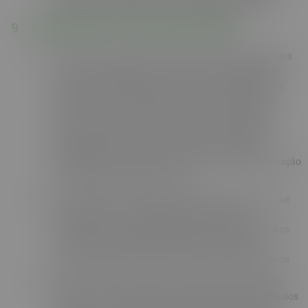
previstas nesta Política e/ou na legislação aplicável.
TREINAMENTO E CONSCIENTIZAÇÃO
Promovemos treinamentos regulares e obrigatórios para
todos os colaboradores, com foco em práticas de jogo
responsável, identificação de sinais de manipulação de
resultados e outras fraudes, bem como treinamentos
sobre o uso ético de informações e as consequências
legais e disciplinares do uso indevido de informações
privilegiadas. Esses treinamentos são atualizados
periodicamente para refletir mudanças na regulamentação
e nas melhores práticas do setor.
Implementamos avaliações periódicas para garantir que
os colaboradores compreendam plenamente os
procedimentos e saibam identificar atividades suspeitas.
As revisões de desempenho também consideram a
aderência às práticas de integridade e combate à fraude.
Além dos treinamentos internos, fornecemos materiais
educativos e campanhas de conscientização voltadas aos