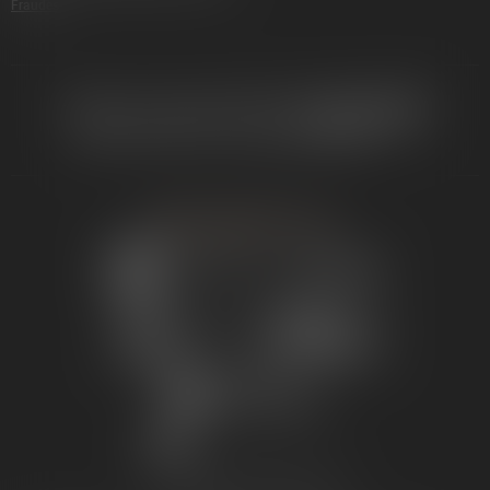
Fraudes