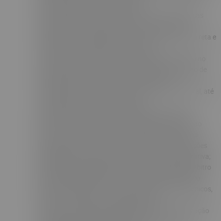
pessoal exerça suas competências;
iv. pessoa que tenha ou possa ter acesso aos sistemas
informatizados de loteria de apostas de quota fixa,
cônjuges, aos companheiros e aos parentes em linha reta e
colateral, até o segundo grau, inclusive,
v. pessoa que tenha ou possa ter qualquer influência no
resultado de evento real de temática esportiva objeto de
loteria de apostas de quota fixa, cônjuges, aos
companheiros e aos parentes em linha reta e colateral, até
o segundo grau, inclusive, incluídos:
a) pessoa que exerça cargo de dirigente desportivo,
técnico desportivo, treinador e integrante de comissão
técnica ou que exerça cargo que possa influenciar no
resultado do evento real ou tenha acesso a informações
privilegiadas acerca do evento real de temática esportiva;
b) árbitro de modalidade desportiva, assistente de árbitro
de modalidade desportiva, ou equivalente, empresário
desportivo, agente ou procurador de atletas e de técnicos,
técnico ou membro de comissão técnica;
c) membro de órgão de administração ou de fiscalização