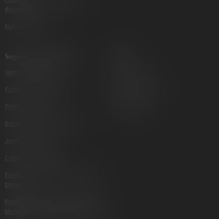
Autoridades
Nossos Contatos
Segurança E Privacidade
Ao Vivo
Termos E Condições
Roleta Ao Vivo
Política Da Privacidade
Blackjack Ao Vivo
Política De Bônus
Poker Ao Vivo
Betting Termos E Condições
Jogo Responsável
Conheça Seus Limites
Política De Combate A Lavagem De
Dinheiro
Política De Integridade E Prevenção À
Manipulação De Resultados E Outras