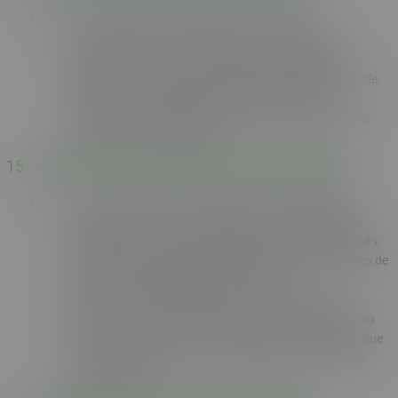
A Futuras Apostas implementará um sistema
automatizado para o registro de todas as infrações
cometidas por usuários, colaboradores, afiliados e
parceiros. Este sistema permitirá a análise de padrões de
comportamento, ajudando a identificar usuários
reincidentes e possibilitando a adoção de medidas mais
severas, conforme necessário.
UTILIZAÇÃO DE DADOS PARA PREVENÇÃO
Em conformidade com a legislação e regulamentação
vigente, qualquer evidência de fraude, manipulação de
resultados ou outras atividades ilícitas será reportada às
autoridades competentes, incluindo órgãos reguladores de
apostas e entidades de combate à fraude.
Os indícios de manipulação de resultados de eventos
esportivos serão comunicados pela Futuras Apostas, no
prazo de cinco dias úteis, contado a partir da data em que
forem identificados, por meio do Sistema de Gestão de
Apostas – SIGAP.