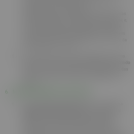
de entidade de administração de organizadora de
competição ou de prova desportiva;
d) atleta participante de competições organizadas pelas
entidades integrantes do Sistema Nacional do Esporte; e,
vi. pessoa diagnosticada com ludopatia, por laudo de
profissional de saúde mental habilitado ou apostadores
que optarem pelas medidas descritas no art. 4, inc. IV, da
Portaria SPA/MF nº 1.231/24.
A Futuras Apostas informa tais impedimentos de forma
destacada em seus canais de comercialização, garantindo
que todos os usuários da plataforma estejam cientes das
regras e regulamentos que regem a participação nas
apostas.
MONITORAMENTO DE APOSTAS
A Futuras Apostas estabelece parceria com a empresa
Integrity Compliance 360 (IC 360)
com o propósito de
implementar e consolidar práticas de integridade e
segurança, visando ao combate eficiente contra a
manipulação de resultados e fraudes no mercado de