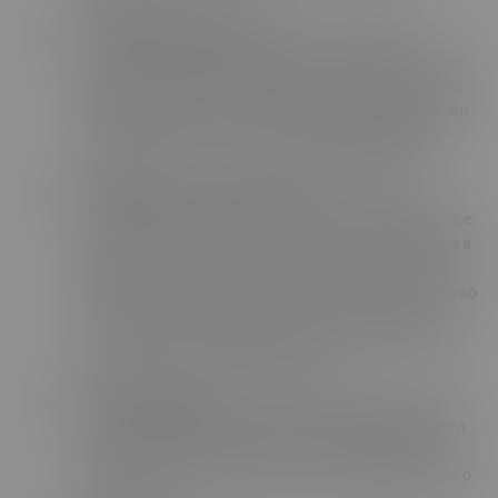
internacionais do setor.
Proteção dos Dados Usuários:
A Futuras Apostas
implementa medidas de segurança compatíveis com as
suas atividades para proteger a privacidade e os dados
pessoais dos apostadores e usuários da plataforma, em
conformidade com a Lei Geral de Proteção de Dados
Pessoais (Lei nº 13.709, de 14 de agosto de 2018).
Proteção aos Menores de Idade:
Nossos Termos e
Condições (T&C), bem como todas as nossas diretrizes e
políticas internas, estabelecem diretrizes voltadas para a
proteção de menores de idade. Desde a veiculação de
nossas ações publicitárias e de marketing até o momento
do cadastro na nossa plataforma, todas as ações por
parte da Futuras Apostas devem ser cautelosas e não
possuir apelo para menores de idade.
Jogo Responsável:
Incentivamos o jogo responsável e
racional, disponibilizando informações verídicas sobre a
prática de apostas e jogos online, visando gerar maior
conscientização acerca dos riscos e possibilidades que o