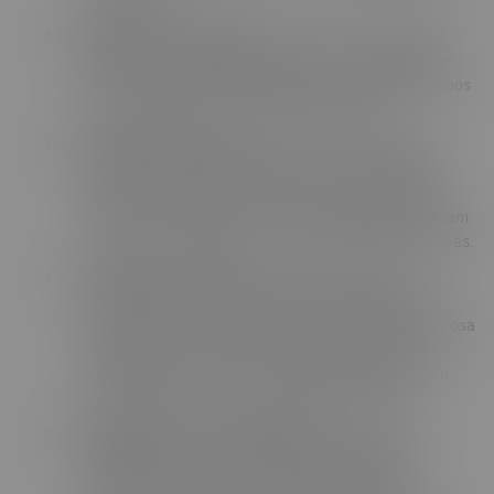
jogo oferece.
Educação e Informação:
Promovemos uma educação
acessível sobre probabilidades, riscos e estratégias de
apostas, fornecendo informações claras e imparciais aos
nossos apostadores e usuários da plataforma.
Prevenção à Fraudes:
Implementamos tecnologias e
ferramentas de antifraude com o intuito de combater
fraudes, manipulação de resultados e apostas ilegais.
Além disso, colaboramos com as autoridades que atuam
no combate à corrupção no meio das apostas esportivas.
Combate à Corrupção:
Implementamos políticas e
procedimentos eficazes para prevenir golpes e ações
relacionadas à corrupção, incluindo a verificação rigorosa
da identidade dos clientes por meio de ferramentas
tecnológicas como o uso de reconhecimento facial e o
monitoramento contínuo de atividades suspeitas.
Colaboração com as Autoridades:
Cooperamos
plenamente com as autoridades responsáveis pela
regulamentação do setor, compartilhando dados