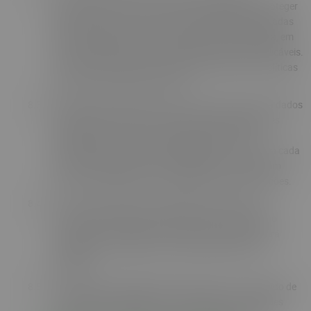
compatíveis com os riscos de sua atividade para proteger
dados sensíveis e garantir que informações privilegiadas
sejam armazenadas e processadas de forma segura, em
conformidade com as leis de proteção de dados aplicáveis.
Isso inclui criptografia, autenticação multifator e políticas
rigorosas de controle de acesso.
Somente colaboradores autorizados terão acesso a dados
confidenciais, de acordo com suas responsabilidades
profissionais. Nossas informações internas são
classificadas em níveis de sensibilidade, e o acesso a cada
nível é concedido apenas a indivíduos que necessitam
dessa informação para o desempenho de suas funções.
O acesso a sistemas e informações é monitorado
continuamente para detectar e prevenir acessos não
autorizados. Qualquer comportamento suspeito será
investigado, e medidas corretivas imediatas serão
aplicadas.
As pessoas eventualmente envolvidas no uso indevido de
informações privilegiadas estarão sujeitas às sanções