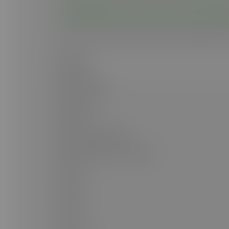
OS SÍMBOLOS DO BIG BASS BON
Estes são os símbolos presentes em Big Bass 
Símbolo
Boia de pesca
Vara de pesca
Libélula
Caixa de ferramentas
Peixes (Símbolo do dinheiro)
Letra A
Letra K
Letra Q
Letra J