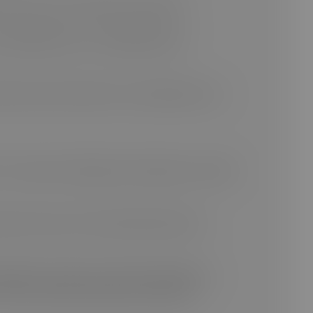
a está acima da média nesse quesito.
olatilidade alta é a volatilidade baixa.
 teóricas que não devem ser consideradas uma
71%, sendo um destaque por ultrapassar a média
orno fixo, pois em cada partida guarda um
ilidade, favorável por oferecer pagamentos
 de valor elevado sempre que acontecer.