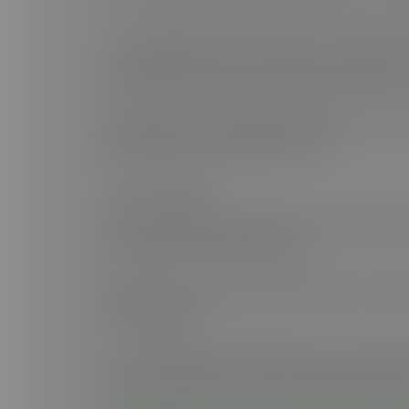
O consenso que existe atualmente é de que a m
Já a volatilidade alta quer dizer que a tendência
Volatilidade baixa quer dizer pagamentos baixos
Existe também a volatilidade média, que é um m
garantia de funcionamento do jogo.
RTP e Volatilidade
O RTP de um jogo é o Retorno ao Jogador que po
do percentual dos jogos de slots.
Assim, para o acúmulo de palpites feitos, o jo
ganho ou perda.
Já a volatilidade é a frequência com que os ga
baixos com frequência alta. No Big Bass Bonanza