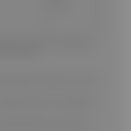
0,5x – 10x
–
–
ês vezes em uma das linhas de pagamento. No
inhas de pagamento.
tituir qualquer outro símbolo em uma linha de
de pagamento. Neste caso, o símbolo Wild vai
 do jogo Big Bass Bonanza, um dos melhores