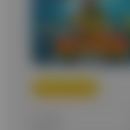
JOGUE COM DINHEIRO REAL
Característica
Nome do jogo