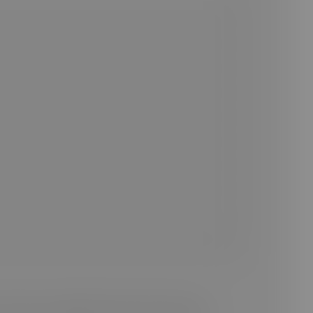
 slots, o jogador precisa torcer para que