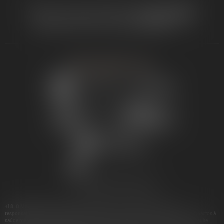
+18. O Ministério da Fazenda adverte: Apostar não é investimento. Jogue com
responsabilidade.
A prática excessiva de apostas pode causar prejuízos financeiros e impactos à
saúde mental. Aposte apenas por entretenimento e sempre dentro dos seus limites. Consulte