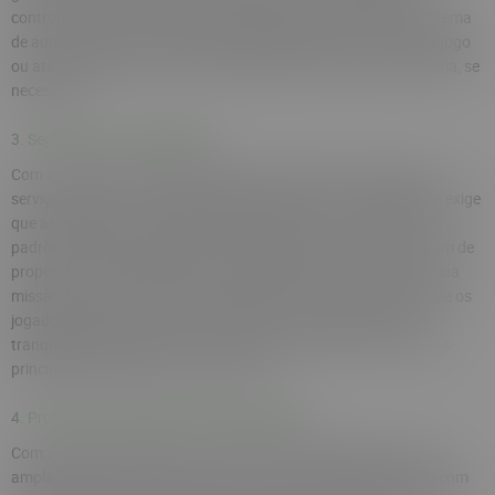
controle. Uma das principais ferramentas nesse sentido é o sistema
de autoexclusão, que permite aos jogadores limitar o tempo de jogo
ou até mesmo excluir o seu perfil temporariamente da plataforma, se
necessário.
3. Segurança e Confiabilidade
Com a obtenção da licença brasileira, o Brazino777 garante um
serviço seguro e um ambiente de
jogo confiável
. O regulamento exige
que as plataformas licenciadas implementem os mais elevados
padrões de segurança de dados e transparência financeira. Além de
proporcionar entretenimento de qualidade, a empresa reforça sua
missão de manter um jogo responsável e seguro, garantindo que os
jogadores brasileiros possam aproveitar sua experiência com
tranquilidade. O Brazino777 está pronto para se tornar uma das
principais referências do setor no país.
4. Promoções e Seleção de Jogos Expandida
Com a licença, o Brazino777 poderá continuar oferecendo uma
ampla gama de promoções atrativas aos seus jogadores, mas com