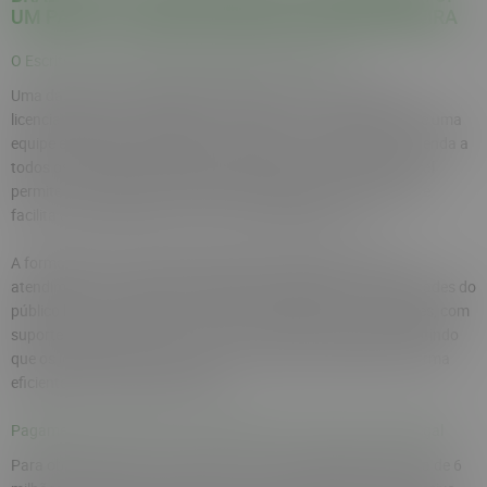
UM PASSO À FRENTE NA REGULAÇÃO BRASILEIRA
O Escritório Local e Equipe Brasileira da Brazino777
Uma das grandes vantagens do Brazino777 no processo de
licenciamento é a criação de um escritório local no Brasil, onde uma
equipe especializada se dedica a garantir que a plataforma atenda a
todos os requisitos regulatórios brasileiros. Este escritório local
permite uma resposta mais rápida às exigências regulatórias e
facilita a interação direta com as autoridades locais.
A formação de uma equipe brasileira também garante que o
atendimento ao cliente seja totalmente adaptado às necessidades do
público local. O Brazino777 oferece atendimento em português, com
suporte disponível 24 horas por dia, 7 dias por semana, garantindo
que os jogadores possam resolver quaisquer problemas de forma
eficiente e em seu idioma nativo.
Pagamento da Licença: O Investimento no Futuro do Jogo Legal
Para obter a licença, a Brazino777 terá que desembolsar cerca de 6