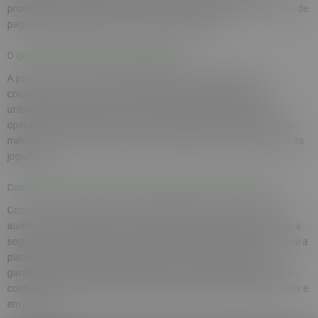
promoções e transações. Além disso, você terá acesso a métodos de
pagamento locais, como o PIX, sem interrupção.
O que muda nos métodos de pagamento?
A partir de 2025, cassinos licenciados como o Brazino777
continuarão a oferecer métodos de pagamento amplamente
utilizados no Brasil, como PIX e cartões de crédito e débito. Os
operadores não licenciados, no entanto, perdem o acesso a estes
métodos, tornando as transações mais difíceis e arriscadas para os
jogadores.
Como a licença vai melhorar minha experiência no Brazino777?
Com a licença, o Brazino777 poderá ampliar suas promoções,
aumentar a variedade de jogos disponíveis e melhorar ainda mais a
segurança da plataforma. Além disso, o regulamento permitirá que a
plataforma opere de forma totalmente transparente e justa,
garantindo que os jogadores desfrutem de um ambiente seguro e
confiável, com suporte ao cliente em métodos de pagamento locais e
em português.