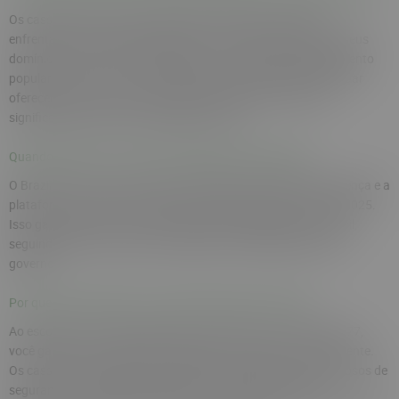
Os cassinos que não obtiverem licença brasileira até 2025
enfrentarão uma série de restrições. Isso inclui o bloqueio de seus
domínios no Brasil e a proibição do uso de métodos de pagamento
populares como o PIX. Esses operadores não poderão continuar
oferecendo seus serviços aos players brasileiros, limitando
significativamente suas operações no país.
Quando Brazino777 estará completamente licenciada?
O Brazino777 está em processo avançado de obtenção da licença e a
plataforma deverá estar totalmente licenciada até o início de 2025.
Isso garantirá que o cassino possa operar legalmente no Brasil,
seguindo todas as regras e regulamentos estabelecidos pelo
governo.
Por que devo escolher um cassino licenciado no Brasil?
Ao escolher um cassino licenciado no Brasil, como o Brazino777,
você garante uma experiência de jogo mais segura e transparente.
Os cassinos licenciados são obrigados a seguir padrões rigorosos de
segurança, proteção do jogador e transparência nas suas