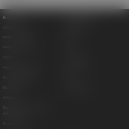
Brazino 777
Jogos De Cassino
Cassino Ao Vivo
Esporte Bet
Mapa Do Site XML
Live Bet
Mapa Do Site HTML
Slots
Suporte
Jogos Crash
Perguntas Frequentes
Novos Jogos
Promoções E Bônus
Bingo
Reclamações
Jogos De Mesa
Afiliados
Portal De Comunicação Com
Autoridades
Nossos Contatos