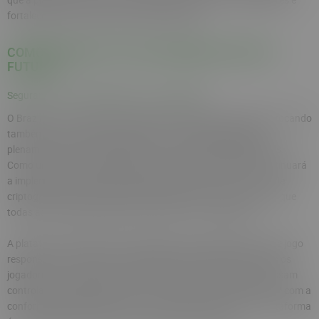
fortalecendo sua base de usuários existente.
COMO BRAZINO777 ESTÁ PREPARADA PARA O
FUTURO
Segurança e Conformidade com a Legislação
O Brazino777 vai além da obtenção de sua licença brasileira, focando
também em garantir que todas as suas operações estejam
plenamente em conformidade com as novas regulamentações.
Como um cassino online autorizado no Brasil, a empresa continuará
a implementar medidas de segurança rigorosas, como o uso de
criptografia SSL para proteger os dados do usuário e garantir que
todas as transações sejam processadas com segurança.
A plataforma também está preparada para seguir diretrizes de jogo
responsável, que incluem a verificação da identidade de todos os
jogadores e a oferta de ferramentas para que os usuários possam
controlar seus hábitos de jogo. O compromisso do Brazino777 com a
conformidade regulatória é um dos motivos pelos quais a plataforma