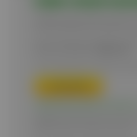
COMO JOGAR BLAC
O blackjack, também conhecido como jogo 21, é 
por parte do apostador, pois há regras bem esp
Por isso, neste artigo vamos apresentar as reg
melhorar seus resultados no
blackjack online
.
Se você quiser algumas dicas rápidas ou aprende
JOGAR AGORA
O QUE É BLACKJACK (OU JOGO 21
O blackjack é um jogo de cartas no qual o apost
objetivo do jogo é ter a melhor mão da rodada.