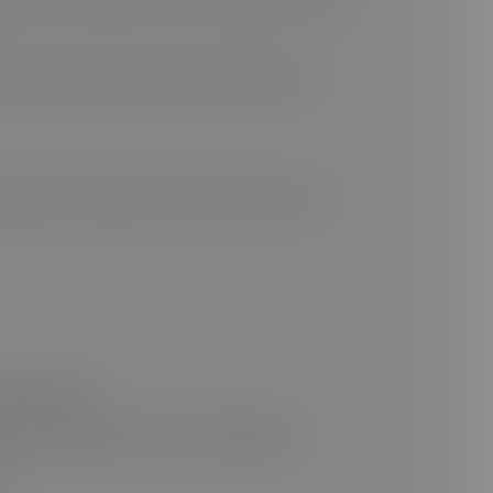
das contas, a regra do Ás é simples: ele
aixo para o dealer, se você não fechar o 21
ndependentes.
ível em algumas versões do blackjack.
s.