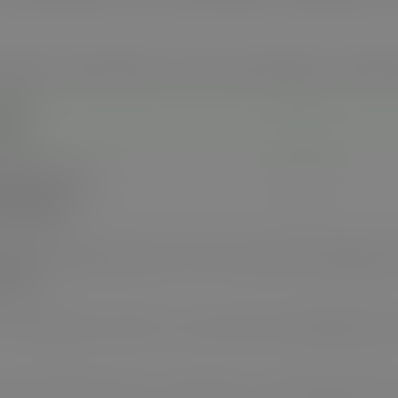
blackjack. Preste atenção ao valor do Ás, explicaremos em detal
RTA
ÁS
, VALETE E 10
NUMERAIS
ender os valores das cartas. O Ás é o único que se comporta de
 a mão.
 Ás assumiria o valor de 11, pois isso seria um blackjack natur
 iniciais tenham sido 10 e 6. Nesse caso, você decidiu pedir ou