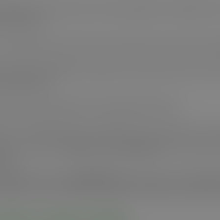
s aleatórias, cada uma com um valor específico. O detalhe é qu
omaticamente.
em ultrapassar esse valor vence. Diante de como funciona o bl
de sorte ou estratégia? A resposta é um pouco dos dois. A sort
 probabilidades.
pode ser enquadrado em três categorias principais:
ada em estabelecimentos de verdade, como os cassinos de Las 
ontra na seção de
cassino ao vivo do Brazino777
. O jogo acont
dores.
ck adaptado como um
caça-níquel
. Não há dealer ou outros joga
eatórios, o RNG. O RNG é um algoritmo que garante resultados 
OGAR 21 PASSO A PASSO?