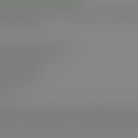
brar que o objetivo é ter uma mão maior do que a do dealer sem 
a sequência/regras:
virada para baixo para o dealer.
dobrar, dividir ou parar.
após a sua decisão.
tiver 16 ou menos.
 a parar.
.
tourar e perder a rodada. Por isso, é importante pensar bem ant
 Nesse caso, você pode dividir as duas cartas e jogar duas mã
o jogar blackjack, mas há alguns detalhes e estratégias que va