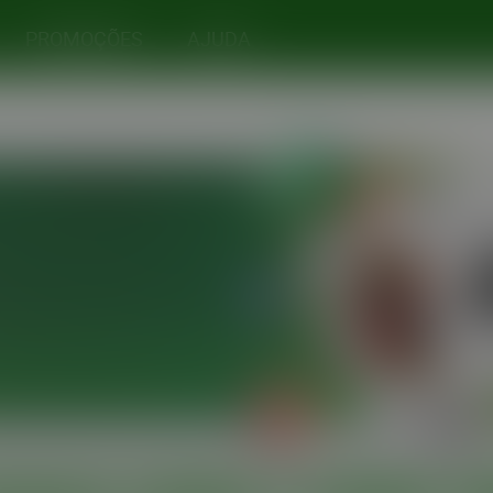
PROMOÇÕES
AJUDA