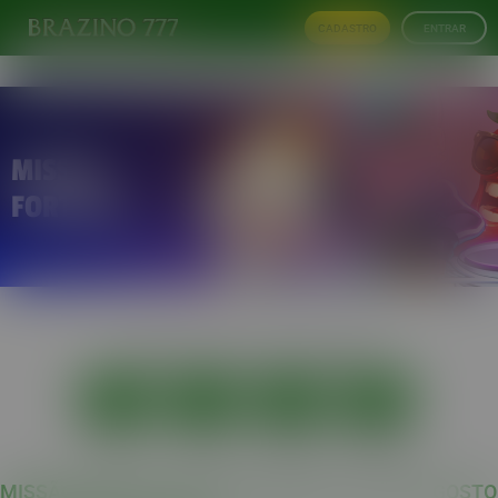
CADASTRO
ENTRAR
MISSÃO
FORTUNA
TEMPO ATÉ O FINAL DA PROMOÇÃO
2
2
1
3
3
0
2
8
DIAS
HORAS
MINUTOS
SEGUNDAS
MISSÃO FORTUNA: DE 03 DE AGOSTO A 30 DE AGOSTO