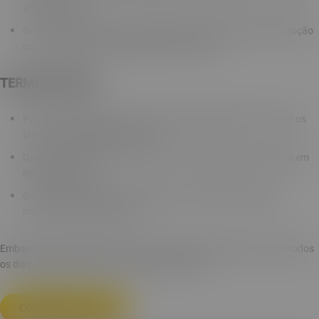
antes de sacar.
Os Giros Grátis devem ser usados dentro do período da promoção
ou conforme os termos de bônus do cassino.
TERMOS GERAIS:
Promoção válida para todos os jogadores elegíveis, conforme os
termos e condições do cassino.
Quaisquer tentativas de fraude ou abuso de bônus resultarão em
desclassificação.
O cassino pode alterar ou cancelar a promoção a qualquer
momento, sem aviso prévio.
Embarque nesse desafio, faça suas apostas e ganhe Giros Grátis todos
os dias. Não perca tempo, pois cada giro conta!
COMEÇAR A JOGAR