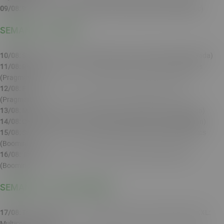
09/08:
9 Coins™ → 100 Giros Gratis em
Tigre Sortudo (Pragmatic)
SEMANA 2 - AMIGO
10/08:
Super Chili →
50 Giros Gratis em
Fortune Garuda 500 (Tada)
11/08:
Regal Fruits 1000 → 50 Giros Gratis em
Gates of Olympus
(Pragmatic)
12/08:
Frozen Crown → 50 Giros Gratis em
Sugar Rush 1000
(Pragmatic)
13/08:
Miss Neko → 50 Giros Gratis em
3 Spirit Volcanoes (Amigo)
14/08:
Olympus Blessing → 150 Giros Gratis em
Ox Coin (Wazdan)
15/08:
Sun Crown → 100 Giros Gratis em
Brazino Burning Classics
(Booming)
16/08:
Blazing Crown → 100 Giros Gratis em
Burning Classics
(Booming)
SEMANA 3 - PUSH GAMING
17/08:
The Grand Show →
100 Giros Gratis em
Thunder Coins XXL:
Multicoin (Playson)